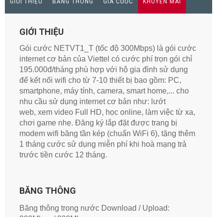
GIỚI THIỆU
BĂNG THÔNG
GIÁ CƯỚC
KHUYẾN MÃI
GIỚI THIỆU
Gói cước NETVT1_T (tốc độ 300Mbps) là gói cước
internet cơ bản của Viettel có cước phí trọn gói chỉ
195.000đ/tháng phù hợp với hộ gia đình sử dụng
để kết nối wifi cho từ 7-10 thiết bị bao gồm: PC,
smartphone, máy tính, camera, smart home,... cho
nhu cầu sử dụng internet cơ bản như: lướt
web, xem video Full HD, học online, làm việc từ xa,
chơi game nhẹ. Đăng ký lắp đặt được trang bị
modem wifi băng tần kép (chuẩn WiFi 6), tặng thêm
1 tháng cước sử dụng miễn phí khi hoà mạng trả
trước tiền cước 12 tháng.
BĂNG THÔNG
Băng thông trong nước Download / Upload: