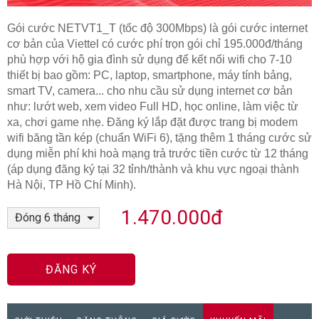
Gói cước NETVT1_T (tốc độ 300Mbps) là gói cước internet
cơ bản của Viettel có cước phí trọn gói chỉ 195.000đ/tháng
phù hợp với hộ gia đình sử dụng để kết nối wifi cho 7-10
thiết bị bao gồm: PC, laptop, smartphone, máy tính bảng,
smart TV, camera... cho nhu cầu sử dụng internet cơ bản
như: lướt web, xem video Full HD, học online, làm việc từ
xa, chơi game nhẹ. Đăng ký lắp đặt được trang bị modem
wifi băng tần kép (chuẩn WiFi 6), tặng thêm 1 tháng cước sử
dụng miễn phí khi hoà mạng trả trước tiền cước từ 12 tháng
(áp dụng đăng ký tại 32 tỉnh/thành và khu vực ngoại thành
Hà Nội, TP Hồ Chí Minh).
1.470.000đ
ĐĂNG KÝ