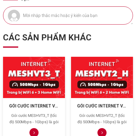
CÁC SẢN PHẨM KHÁC
GÓI CƯỚC INTERNET VIETTEL MESHVT3_T (500MBPS - 1GBPS)
GÓI CƯỚC INTERNET VIETTEL MESHVT2_H (500MBPS - 1GBPS)
Gói cước MESHVT3_T (tốc
Gói cước MESHVT2_T (tốc
độ 500Mbps - 1Gbps) là gói
độ 500Mbps - 1Gbps) là gói
cước internet nâng cao của
cước internet nâng cao của
Viettel trang bị thêm 3 home
Viettel trang bị thêm 2 home