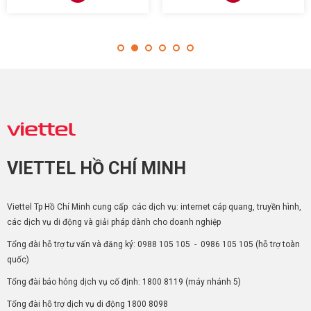
wifi có cước phí trọn gói là
wifi có cước phí trọn gói là
299.000đ/tháng phù hợp với
289.000đ/tháng phù hợp với
cá nhân, gia đình sử dụng
cá nhân, gia đình sử dụng
để kết nối wifi từ 30 - 40 thiết
để kết nối wifi từ 25 - 30 thiết
bị
bị
VIETTEL HỒ CHÍ MINH
Viettel Tp Hồ Chí Minh cung cấp các dịch vụ: internet cáp quang, truyền hình,
các dịch vụ di động và giải pháp dành cho doanh nghiệp
Tổng đài hỗ trợ tư vấn và đăng ký:
0988 105 105
-
0986 105 105
(hỗ trợ toàn
quốc)
Tổng đài báo hỏng dịch vụ cố định:
1800 8119
(máy nhánh 5)
Tổng đài hỗ trợ dịch vụ di động
1800 8098