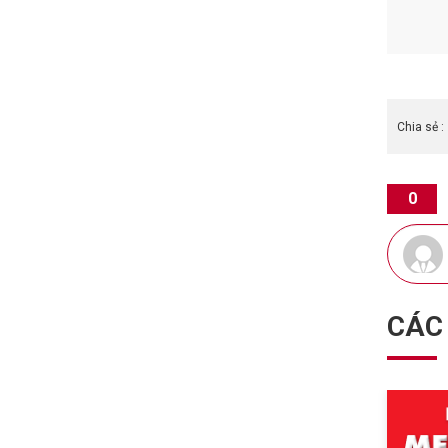
Chia sẻ :
0
CÁC