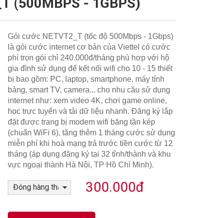
T (500MBPS - 1GBPS)
HOTLINE:
0988 105 105
-
0986 105 105
Gói cước NETVT2_T (tốc độ 500Mbps - 1Gbps)
là gói cước internet cơ bản của Viettel có cước
phí trọn gói chỉ 240.000đ/tháng phù hợp với hộ
gia đình sử dụng để kết nối wifi cho 10 - 15 thiết
bị bao gồm: PC, laptop, smartphone, máy tính
bảng, smart TV, camera... cho nhu cầu sử dụng
internet như: xem video 4K, chơi game online,
học trực tuyến và tải dữ liệu nhanh. Đăng ký lắp
đặt được trang bị modem wifi băng tần kép
(chuẩn WiFi 6), tặng thêm 1 tháng cước sử dụng
miễn phí khi hoà mạng trả trước tiền cước từ 12
tháng (áp dụng đăng ký tại 32 tỉnh/thành và khu
vực ngoại thành Hà Nội, TP Hồ Chí Minh).
300.000đ