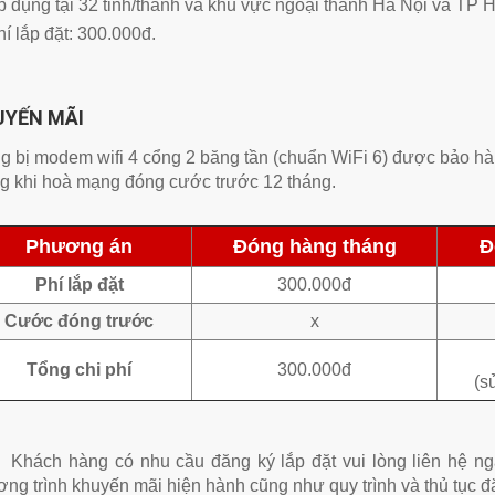
 dụng tại 32 tỉnh/thành và khu vực ngoại thành Hà Nội và TP 
í lắp đặt: 300.000đ.
UYẾN MÃI
g bị modem wifi 4 cổng 2 băng tần (chuẩn WiFi 6) được bảo hàn
g khi hoà mạng đóng cước trước 12 tháng.
Phương án
Đóng hàng tháng
Đ
Phí lắp đặt
300.000đ
Cước đóng trước
x
Tổng chi phí
300.000đ
(s
Khách hàng có nhu cầu đăng ký lắp đặt vui lòng liên hệ nga
ng trình khuyến mãi hiện hành cũng như quy trình và thủ tục đ