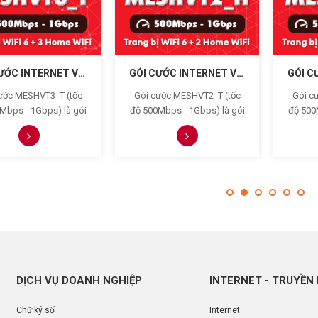
GÓI CƯỚC INTERNET VIETTEL MESHVT3_T (500MBPS - 1GBPS)
GÓI CƯỚC INTERNET VIETTEL MESHVT2_H (500MBPS - 1GBPS)
ước MESHVT3_T (tốc
Gói cước MESHVT2_T (tốc
Gói c
Mbps - 1Gbps) là gói
độ 500Mbps - 1Gbps) là gói
độ 500
nternet nâng cao của
cước internet nâng cao của
cước i
l trang bị thêm 3 home
Viettel trang bị thêm 2 home
Viettel
ó cước phí trọn gói là
wifi có cước phí trọn gói là
wifi c
0đ/tháng phù hợp với
289.000đ/tháng phù hợp với
245.00
ân, gia đình sử dụng
cá nhân, gia đình sử dụng
cá nh
ối wifi từ 30 - 40 thiết
để kết nối wifi từ 25 - 30 thiết
để kết n
bị
bị
DỊCH VỤ DOANH NGHIỆP
INTERNET - TRUYỀN
Chữ ký số
Internet