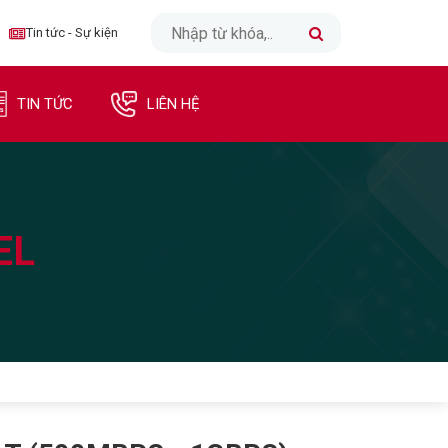
CLOSE
Tin tức - Sự kiện
TRANG CHỦ
TIN TỨC
LIÊN HỆ
INTERNET
TRUYỀN HÌNH
EL
DI ĐỘNG
DOANH NGHIỆP
TIN TỨC - SỰ KIỆN
LIÊN HỆ