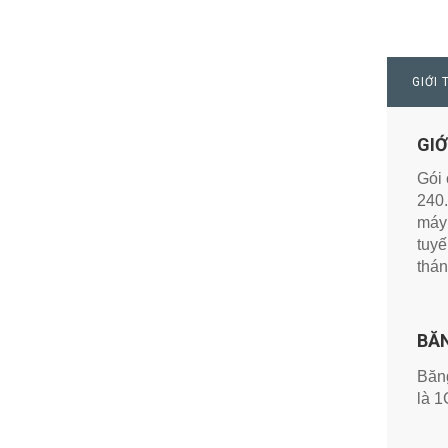
GIỚI 
GIỚ
Gói 
240.
máy 
tuyế
thán
BĂ
Băng
là 1