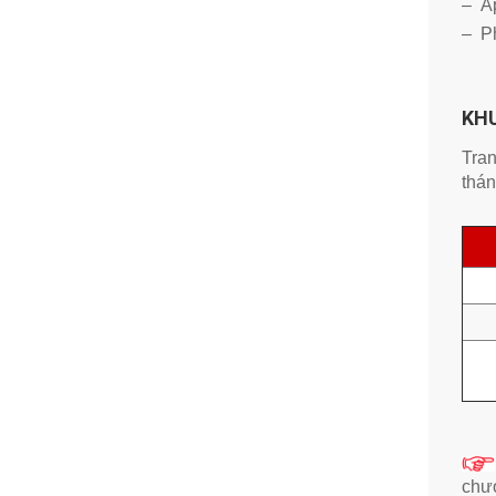
– Áp
– Ph
KH
Tran
thán
chươ