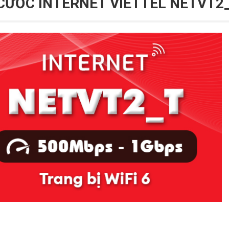
 CƯỚC INTERNET VIETTEL NETVT2_