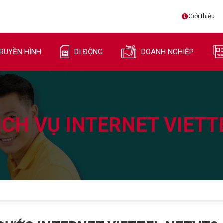
Giới thiệu
RUYỀN HÌNH
DI ĐỘNG
DOANH NGHIỆP
ỊCH VỤ INTERNET VIETT