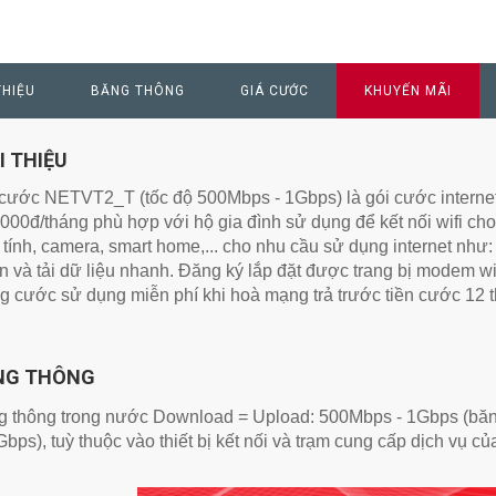
THIỆU
BĂNG THÔNG
GIÁ CƯỚC
KHUYẾN MÃI
I THIỆU
cước NETVT2_T (tốc độ 500Mbps - 1Gbps) là gói cước internet c
000đ/tháng phù hợp với hộ gia đình sử dụng để kết nối wifi cho
tính, camera, smart home,... cho nhu cầu sử dụng internet như:
n và tải dữ liệu nhanh. Đăng ký lắp đặt được trang bị modem wi
g cước sử dụng miễn phí khi hoà mạng trả trước tiền cước 12 
NG THÔNG
 thông trong nước Download = Upload: 500Mbps - 1Gbps (băng 
Gbps), tuỳ thuộc vào thiết bị kết nối và trạm cung cấp dịch vụ c