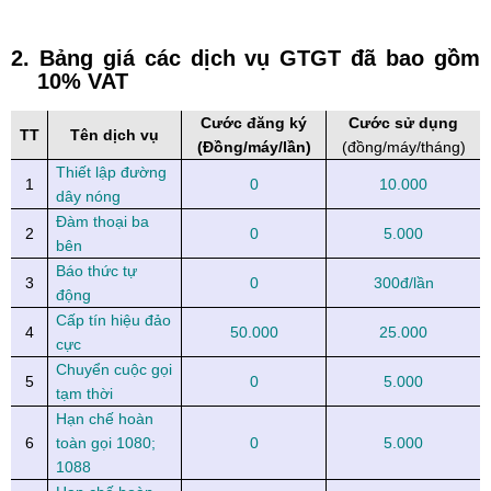
2.
Bảng giá các dịch vụ GTGT đã bao gồm
10% VAT
Cước đăng ký
Cước sử dụng
TT
Tên dịch vụ
(Đồng/máy/lần)
(đồng/máy/tháng)
Thiết lập đường
1
0
10.000
dây nóng
Đàm thoại ba
2
0
5.000
bên
Báo thức tự
3
0
300đ/lần
động
Cấp tín hiệu đảo
4
50.000
25.000
cực
Chuyển cuộc gọi
5
0
5.000
tạm thời
Hạn chế hoàn
6
toàn gọi 1080;
0
5.000
1088