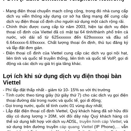
-
Mạng điện thoại chuyển mạch công cộng, trong đó nhà cung cấp
dịch vụ viễn thông xây dựng cơ sở hạ tầng mạng để cung cấp
dịch vụ điện thoại cố định cho người sử dụng một cách rộng rãi.
- Chính thức được cung cấp từ năm 2003, hiện tại dịch vụ điện
thoại cố định của Viettel đã có mặt tại 64 tỉnh/thành phố trên cả
nước, với dải số từ 625xxxxxx đến 629xxxxxx và đầu số
6.64xxxxx-6.69xxxxx. Chất lượng thoại ổn định, thủ tục đăng ký
và lắp đặt đơn giản.
- Điện thoại cố định của Viettel cung cấp các dịch vụ gọi nội hạt,
liên tỉnh và quốc tế truyền thống, liên tỉnh và quốc tế VoIP, gọi di
động và các dịch vụ giá trị gia tăng khác.
Lợi ích khi sử dụng dịch vụ
điện thoại bàn
Viettel
- Phí lắp đặt thấp nhất - giảm từ 10- 15% so với thị trường
- Tính cước theo từng giây (từ giây thứ 7) cho các dịch vụ gọi điện
thoại đường dài trong nước và quốc tế, gọi di động;
- Gọi trong nước, quốc tế tính cước 01 vùng duy nhất;
- Lắp đặt điện thoại cố định Viettel, Quý khách hàng đã sở hữu đôi
dây có dung lượng > 20M, với đôi dây này Quý khách hàng có
thể sử dụng kết hợp với dịch vụ ADSL,
truyền hình cáp Viettel
, và
sử dụng trên đường truyền
cáp quang Viettel
(IP Phone),… vẫn