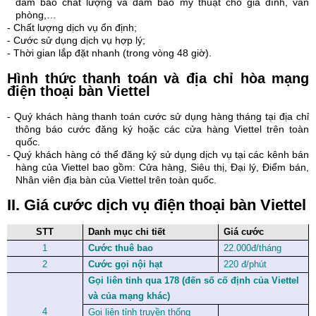
đảm bảo chất lượng và đảm bảo mỹ thuật cho gia đình, văn
phòng,…
- Chất lượng dịch vụ ổn định;
- Cước sử dụng dịch vụ hợp lý;
- Thời gian lắp đặt nhanh (trong vòng 48 giờ).
Hình thức thanh toán và địa chỉ hòa mạng
điện thoại bàn Viettel
- Quý khách hàng thanh toán cước sử dụng hàng tháng tại địa chỉ
thông báo cước đăng ký hoặc các cửa hàng Viettel trên toàn
quốc.
- Quý khách hàng có thể đăng ký sử dụng dịch vụ tại các kênh bán
hàng của Viettel bao gồm: Cửa hàng, Siêu thị, Đại lý, Điểm bán,
Nhân viên địa bàn của Viettel trên toàn quốc.
II. Giá cước dịch vụ điện thoại bàn Viettel
STT
Danh mục chi tiết
Giá cước
1
Cước thuê bao
22.000đ/tháng
2
Cước gọi nội hạt
220 đ/phút
Gọi liên tỉnh qua 178 (đến số cố định của Viettel
và của mạng khác)
4
Gọi liên tỉnh truyền thống