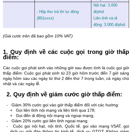
Nội hạt: 3.000
- Hộp thư trả lời tự động
đ/phút
(801xxxx)
Liên tỉnh và di
động: 3.000 đ/phút
(Giá cước trên đã bao gồm 10% VAT)
1. Quy định về các cuộc gọi trong giờ thấp
điểm:
Các cuộc gọi phát sinh vào những giờ sau được tính là cuộc gọi giờ
thấp điểm: Cuộc gọi phát sinh từ 23 giờ hôm trước đến 7 giờ sáng
ngày hôm sau các ngày từ thứ 2 đến thứ 7 trong tuần; cả ngày chủ
nhật và các ngày lễ.
2. Quy định về giảm cước giờ thấp điểm:
-
Giảm 30% cước gọi vào giờ thấp điểm đối với các hướng:
+
Gọi liên tỉnh nội mạng và liên tỉnh qua 178;
+
Gọi đến di động nội mạng và ngoại mạng;
-
Giảm 20% cước gọi liên tỉnh ngoại mạng;
-
Cuộc gọi nội hạt, nội tỉnh, Quốc tế, gọi vào mạng VSAT, gọi
dịch vụ giải đáp thông tin kinh tế, dịch vụ GTGT: Không giảm