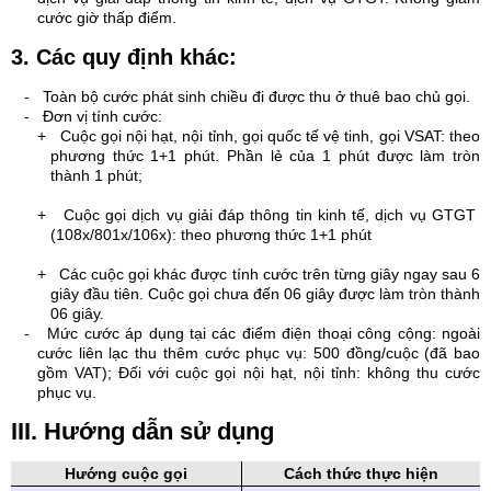
cước giờ thấp điểm.
3. Các quy định khác:
-
Toàn bộ cước phát sinh chiều đi được thu ở thuê bao chủ gọi.
-
Đơn vị tính cước:
+
Cuộc gọi nội hạt, nội tỉnh, gọi quốc tế vệ tinh, gọi VSAT: theo
phương thức 1+1 phút. Phần lẻ của 1 phút được làm tròn
thành 1 phút;
+
Cuộc gọi dịch vụ giải đáp thông tin kinh tế, dịch vụ GTGT
(108x/801x/106x): theo phương thức 1+1 phút
+
Các cuộc gọi khác được tính cước trên từng giây ngay sau 6
giây đầu tiên. Cuộc gọi chưa đến 06 giây được làm tròn thành
06 giây.
-
Mức cước áp dụng tại các điểm điện thoại công cộng: ngoài
cước liên lạc thu thêm cước phục vụ: 500 đồng/cuộc (đã bao
gồm VAT); Đối với cuộc gọi nội hạt, nội tỉnh: không thu cước
phục vụ.
III. Hướng dẫn sử dụng
Hướng cuộc gọi
Cách thức thực hiện