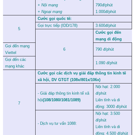
+
Nội mạng
790đ/phút
+ Ngoại mạng
1.000đ/phút
Cước gọi quốc tế:
Gọi trực tiếp (IDD/178)
3.600đ/phút
5
Cước gọi đến
mạng di động
Gọi đến mạng
6
790 đ/phút
Viettel
Gọi đến các
1.090 đ/phút
mạng khác
Cước gọi các dịch vụ giải đáp thông tin kinh tế
xã hội, DV GTGT (108x/801x/106x)
Nội hạt: 2.000
- Giải đáp thông tin kinh tế xã
đ/phút
hội
(108/1080/1081/1089)
Liên tỉnh và di
7
động: 3000 đ/phút
Nội hạt: 3.500
đ/phút
- Dịch vụ tư vấn 1088:
Liên tỉnh và di
động: 4.500 đ/phút