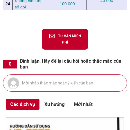
Không hiển thị
40.000
24
100.000
số gọi
TƯ VẤN MIỄN
PHÍ
Bình luận. Hãy để lại câu hỏi hoặc thắc mắc của
0
bạn
Các dịch vụ
Xu hướng
Mới nhất