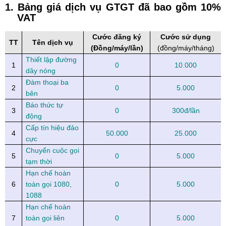
1.
Bảng giá dịch vụ GTGT đã bao gồm 10%
VAT
Cước đăng ký
Cước sử dụng
TT
Tên dịch vụ
(Đồng/máy/lần)
(đồng/máy/tháng)
Thiết lập đường
1
0
10.000
dây nóng
Đàm thoại ba
2
0
5.000
bên
Báo thức tự
3
0
300đ/lần
động
Cấp tín hiệu đảo
4
50.000
25.000
cực
Chuyển cuộc gọi
5
0
5.000
tạm thời
Hạn chế hoàn
6
toàn gọi 1080,
0
5.000
1088
Hạn chế hoàn
7
toàn gọi liên
0
5.000