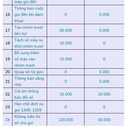
máy gọi đến
Thông báo cuộc
16
gọi đến khi đàm
0
5.000
thoại
Tạo nhóm trượt
17
90.000
9.000
liên tục
Tách số máy ra
18
10.000
0
khỏi nhóm trượt
Bổ sung thêm
19
số máy vào
15.000
0
nhóm trượt
20
Quay số rút gọn
0
5.000
Thông báo vắng
21
0
5.000
nhà
Cài âm thông
22
15.000
10.000
báo đổi số
Hạn chế dịch vụ
23
0
0
gọi 1268; 1269
Không hiển thị
24
120.000
50.000
số chủ gọi