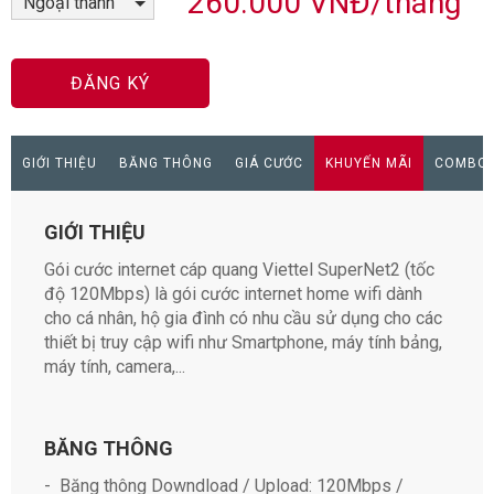
260.000 VNĐ/tháng
ĐĂNG KÝ
GIỚI THIỆU
BĂNG THÔNG
GIÁ CƯỚC
KHUYẾN MÃI
COMBO 
GIỚI THIỆU
Gói cước internet cáp quang Viettel SuperNet2 (tốc
độ 120Mbps) là gói cước internet home wifi dành
cho cá nhân, hộ gia đình có nhu cầu sử dụng cho các
thiết bị truy cập wifi như Smartphone, máy tính bảng,
máy tính, camera,...
BĂNG THÔNG
- Băng thông Downdload / Upload: 120Mbps /