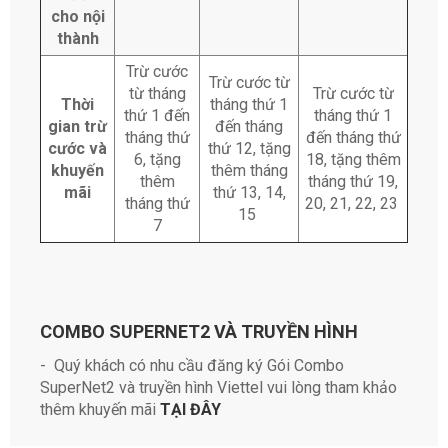
cho nội
thành
Trừ cước
Trừ cước từ
từ tháng
Trừ cước từ
Thời
tháng thứ 1
thứ 1 đến
tháng thứ 1
gian trừ
đến tháng
tháng thứ
đến tháng thứ
cước và
thứ 12, tặng
6, tặng
18, tặng thêm
khuyến
thêm tháng
thêm
tháng thứ 19,
mãi
thứ 13, 14,
tháng thứ
20, 21, 22, 23
15
7
COMBO SUPERNET2 VÀ TRUYỀN HÌNH
- Quý khách có nhu cầu đăng ký Gói Combo
SuperNet2 và truyền hình Viettel vui lòng tham khảo
thêm khuyến mãi
TẠI ĐÂY