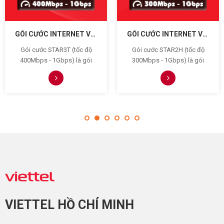
GÓI CƯỚC INTERNET VIETTEL STAR3T (400MBPS - 1GBPS)
GÓI CƯỚC INTERNET VIETTEL STAR2H (300MBPS - 1GBPS)
Gói cước STAR3T (tốc độ
Gói cước STAR2H (tốc độ
400Mbps - 1Gbps) là gói
300Mbps - 1Gbps) là gói
cước internet nâng cao của
cước internet nâng cao của
Viettel trang bị thêm 3 home
Viettel trang bị thêm 2 home
wifi có cước phí trọn gói là
wifi có cước phí trọn gói là
299.000đ/tháng phù hợp với
289.000đ/tháng phù hợp với
cá nhân, gia đình sử dụng
cá nhân, gia đình sử dụng
để kết nối wifi dưới 20 thiết
để kết nối wifi dưới 10 thiết
bị
bị
VIETTEL HỒ CHÍ MINH