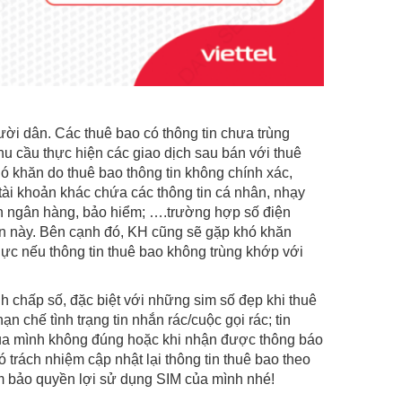
ười dân. Các thuê bao có thông tin chưa trùng
u cầu thực hiện các giao dịch sau bán với thuê
khó khăn do thuê bao thông tin không chính xác,
 tài khoản khác chứa các thông tin cá nhân, nhạy
n ngân hàng, bảo hiểm; ….trường hợp số điện
oản này. Bên cạnh đó, KH cũng sẽ gặp khó khăn
thực nếu thông tin thuê bao không trùng khớp với
nh chấp số, đặc biệt với những sim số đẹp khi thuê
n chế tình trạng tin nhắn rác/cuộc gọi rác; tin
 của mình không đúng hoặc khi nhận được thông báo
 trách nhiệm cập nhật lại thông tin thuê bao theo
m bảo quyền lợi sử dụng SIM của mình nhé!