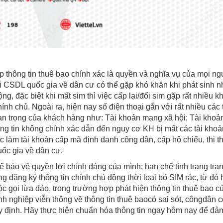
 thông tin thuê bao chính xác là quyền và nghĩa vụ của mọi ng
 CSDL quốc gia về dân cư có thể gặp khó khăn khi phát sinh nh
ộng, đặc biệt khi mất sim thì việc cấp lại/đổi sim gặp rất nhiều 
ính chủ. Ngoài ra, hiện nay số điện thoại gắn với rất nhiều các
n trọng của khách hàng như: Tài khoản mạng xã hội; Tài khoả
ông tin không chính xác dẫn đến nguy cơ KH bị mất các tài kh
ệc làm tài khoản cấp mã định danh công dân, cấp hộ chiếu, thị 
ốc gia về dân cư.
ể bảo vệ quyền lợi chính đáng của mình; hạn chế tình trạng tra
g đăng ký thông tin chính chủ đồng thời loại bỏ SIM rác, từ đó hạ
c gọi lừa đảo, trong trường hợp phát hiện thông tin thuê bao
h nghiệp viễn thông về thông tin thuê baocó sai sót, côngdân có
 định. Hãy thực hiện chuẩn hóa thông tin ngay hôm nay để đả