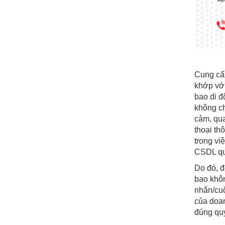
Cung cấp
khớp với
bao di đ
không ch
cảm, qua
thoại th
trong vi
CSDL qu
Do đó, đ
bao khôn
nhắn/cuộ
của doan
đúng quy