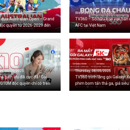
y, 20/01/2026
Wednesday, 31/12/2025
 đưa Australian Open – Grand
TV360 – Sở hữu trọn vẹn bản
độc quyền từ 2026-2029 đến
AFC tại Việt Nam
án giả Việt
ay, 05/06/2025
Thursday, 08/05/2025
hả ga – Ưu đãi cực đã ! Gói
TV360 trình làng gói Galaxy: 
G10M độc quyền chỉ có trên
phim bom tấn thả ga, giá siêu 
tel !
5k/ngày