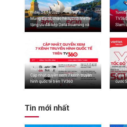
Friday, 24/04/2026
Tuesda
Mừng Đại lễ, chào hè rực rỡ: Viettel
TV360
tặng ưu đãi kép Data Roaming và
Slam 
Data 5G trong nước
với kh
Thursday, 03/07/2025
Thursd
Cập nhật quyền xem 7 kênh truyền
Data t
hình quốc tế trên TV360
cước 5
My Viet
Tin mới nhất