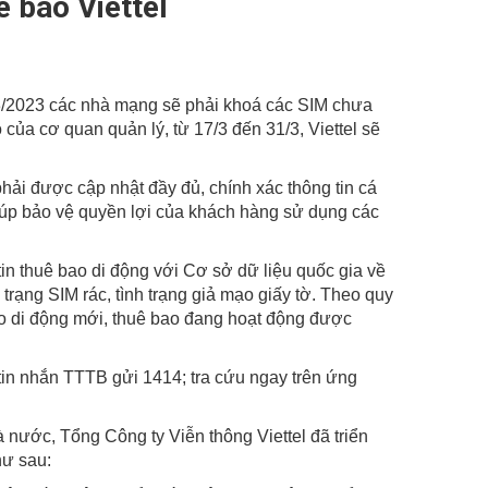
ê bao Viettel
HOTLINE:
0988 105 105
-
0986 105 105
03/2023 các nhà mạng sẽ phải khoá các SIM chưa
 của cơ quan quản lý, từ 17/3 đến 31/3, Viettel sẽ
hải được cập nhật đầy đủ, chính xác thông tin cá
úp bảo vệ quyền lợi của khách hàng sử dụng các
in thuê bao di động với Cơ sở dữ liệu quốc gia về
 trạng SIM rác, tình trạng giả mạo giấy tờ. Theo quy
ao di động mới, thuê bao đang hoạt động được
 tin nhắn TTTB gửi 1414; tra cứu ngay trên ứng
nước, Tổng Công ty Viễn thông Viettel đã triển
hư sau: