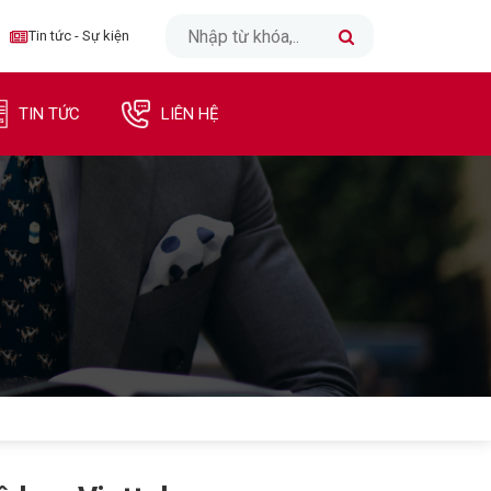
CLOSE
Tin tức - Sự kiện
TRANG CHỦ
TIN TỨC
LIÊN HỆ
INTERNET
TRUYỀN HÌNH
DI ĐỘNG
DOANH NGHIỆP
TIN TỨC - SỰ KIỆN
LIÊN HỆ