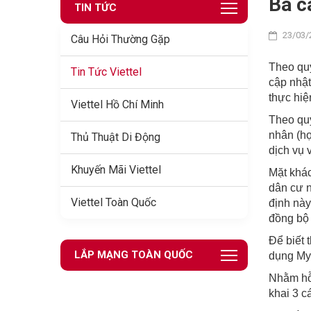
Ba c
TIN TỨC
23/03/
Câu Hỏi Thường Gặp
Theo quy
Tin Tức Viettel
cập nhật
thực hiệ
Viettel Hồ Chí Minh
Theo quy
nhân (họ
Thủ Thuật Di Động
dịch vụ 
Khuyến Mãi Viettel
Mặt khác
dân cư n
Viettel Toàn Quốc
định này
đồng bộ 
Để biết 
LẮP MẠNG TOÀN QUỐC
dụng My 
Nhằm hỗ 
khai 3 c