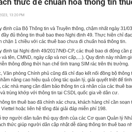
ách thức để chuẩn hóa thông tin thu
2023, 13:20 PM
 định của Bộ Thông tin và Truyền thông, chậm nhất ngày 31/
 đầy đủ thông tin thuê bao theo Nghị định 49. Thực hiện chỉ đạo
n chặn 1 chiều với các thuê bao chưa đi chuẩn hoá thông tin.
 định tại Nghị định 49/2017/NĐ-CP, các thuê bao di động cần p
 và tên, CMND, ngày cấp và nơi cấp,…). Quy định này nhằm gi
viễn thông đồng thời hạn chế tình trạng SIM rác trên thị trường.
, Văn phòng Chính phủ cũng đã chỉ đạo kết nối đồng bộ thông t
hằm nâng cao hiệu quả công tác quản lý, giải quyết triệt để tình
, các nhà mạng cần đảm bảo thông tin cá nhân của các thuê b
và trùng khớp với thông tin tại CSDL quốc gia về dân cư.
thông tin thuê bao đã chính xác chưa, khách hàng chỉ cần soạn
Viettel hoặc liên hệ tổng đài giải đáp miễn phí 198.
trợ người dân tuân thủ quy định của các Cơ quan Quản lý Nhà 
ách thức giúp người dân cập nhật dễ dàng thông tin thuê bao n