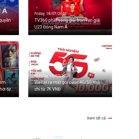
Friday, 18/07/2025
 quyền
TV360 phát sóng giải trọn vẹn giải
U23 Đông Nam Á
Monday, 10/03/2025
Xem
Viettel ra mắt gói cước 4G/5G mới
hời từ
chỉ từ 7K VNĐ
Xem tất cả