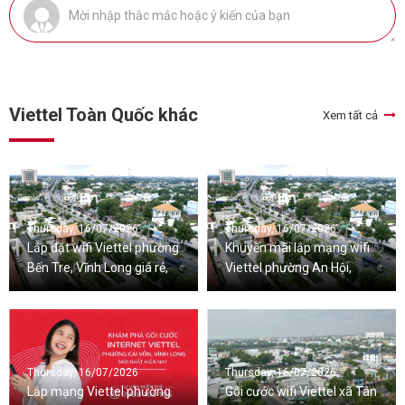
Viettel Toàn Quốc khác
Xem tất cả
Thursday, 16/07/2026
Thursday, 16/07/2026
Lắp đặt wifi Viettel phường
Khuyến mãi lắp mạng wifi
Bến Tre, Vĩnh Long giá rẻ,
Viettel phường An Hội,
nhiều ưu đãi
Vĩnh Long mới nhất
Thursday, 16/07/2026
Thursday, 16/07/2026
Lắp mạng Viettel phường
Gói cước wifi Viettel xã Tân