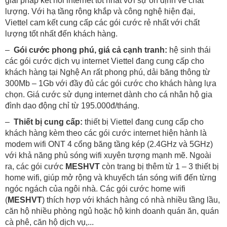
giải pháp kết nối internet tốt nhất với sự ổn định về chất
lượng. Với hạ tầng rộng khắp và công nghệ hiện đại,
Viettel cam kết cung cấp các gói cước rẻ nhất với chất
lượng tốt nhất đến khách hàng.
–
Gói cước phong phú, giá cả cạnh tranh:
hệ sinh thái
các gói cước dịch vụ internet Viettel đang cung cấp cho
khách hàng tại Nghệ An rất phong phú, dải băng thông từ
300Mb – 1Gb với đầy đủ các gói cước cho khách hàng lựa
chọn. Giá cước sử dụng internet dành cho cá nhân hộ gia
đình dao động chỉ từ 195.000đ/tháng.
–
Thiết bị cung cấp:
thiết bị Viettel đang cung cấp cho
khách hàng kèm theo các gói cước internet hiện hành là
modem wifi ONT 4 cổng băng tầng kép (2.4GHz và 5GHz)
với khả năng phủ sóng wifi xuyên tượng mạnh mẽ. Ngoài
ra, các gói cước
MESHVT
còn trang bị thêm từ 1 – 3 thiết bị
home wifi, giúp mở rộng và khuyếch tán sóng wifi đến từng
ngóc ngách của ngôi nhà. Các gói cước home wifi
(
MESHVT
) thích hợp với khách hàng có nhà nhiều tầng lầu,
căn hộ nhiều phòng ngủ hoặc hộ kinh doanh quán ăn, quán
cà phê, căn hộ dịch vụ,...