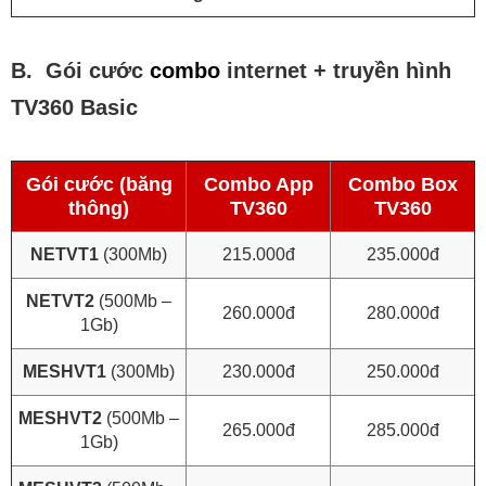
B. Gói cước
combo
internet + truyền hình
TV360 Basic
Gói cước (băng
Combo App
Combo Box
thông)
TV360
TV360
NETVT1
(300Mb)
215.000đ
235.000đ
NETVT2
(500Mb –
260.000đ
280.000đ
1Gb)
MESHVT1
(300Mb)
230.000đ
250.000đ
MESHVT2
(500Mb –
265.000đ
285.000đ
1Gb)