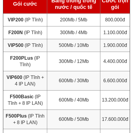
Băng thông trong
Cước trọn
Gói cước
nước / quốc tế
gói
VIP200
(IP Tĩnh)
200Mb / 5Mb
800.000đ
F200N
(IP Tĩnh)
300Mb / 4Mb
1.100.000đ
VIP500
(IP Tĩnh)
500Mb / 10Mb
1.900.000đ
F200PLus
(IP
300Mb / 12Mb
4.400.000đ
Tĩnh)
VIP600
(IP Tĩnh +
600Mb / 30Mb
6.600.000đ
4 IP LAN)
F500Basic
(IP
600Mb / 40Mb
13.200.000đ
Tĩnh + 8 IP LAN)
F500Plus
(IP Tĩnh
600Mb / 50Mb
17.600.000đ
+ 8 IP LAN)