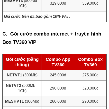
MESHVT3
(500Mb –
319.000đ
339.000đ
1Gb)
Giá cước trên đã bao gồm 10% VAT.
C. Gói cước combo internet + truyền hình
Box TV360 VIP
Gói cước (băng
Combo App
Combo Box
thông)
TV360
TV360
NETVT1
(300Mb)
245.000đ
275.000đ
NETVT2
(500Mb –
290.000đ
320.000đ
1Gb)
MESHVT1
(300Mb)
260.000đ
290.000đ