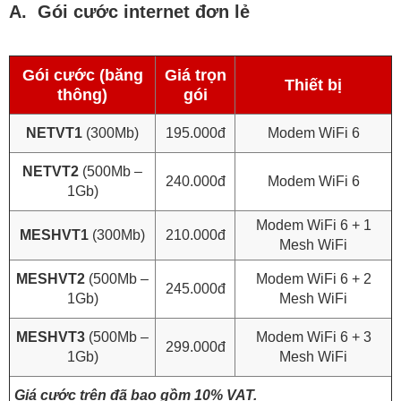
A. Gói cước internet đơn lẻ
Gói cước (băng
Giá trọn
Thiết bị
thông)
gói
NETVT1
(300Mb)
195.000đ
Modem WiFi 6
NETVT2
(500Mb –
240.000đ
Modem WiFi 6
1Gb)
Modem WiFi 6 + 1
MESHVT1
(300Mb)
210.000đ
Mesh WiFi
MESHVT2
(500Mb –
Modem WiFi 6 + 2
245.000đ
1Gb)
Mesh WiFi
MESHVT3
(500Mb –
Modem WiFi 6 + 3
299.000đ
1Gb)
Mesh WiFi
Giá cước trên đã bao gồm 10% VAT.