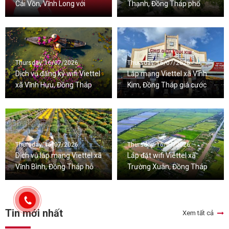
Cái Vồn, Vĩnh Long với
Thạnh, Đồng Tháp phổ
nhiều ưu đãi đi kèm
biến hiện nay
Thursday, 16/07/2026
Thursday, 16/07/2026
Dịch vụ đăng ký wifi Viettel
Lắp mạng Viettel xã Vĩnh
xã Vĩnh Hựu, Đồng Tháp
Kim, Đồng Tháp giá cước
nhanh chóng
bình dân
Thursday, 16/07/2026
Thursday, 16/07/2026
Dịch vụ lắp mạng Viettel xã
Lắp đặt wifi Viettel xã
Vĩnh Bình, Đồng Tháp hỗ
Trường Xuân, Đồng Tháp
trợ 24/7
tặng wifi 6, giá rẻ
Tin mới nhất
Xem tất cả