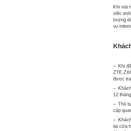
Khi mà n
việc onl
lượng dị
vụ inter
Khách
– Khi đ
ZTE ZXH
được tra
– Khách 
12 thán
– Thủ tụ
cáp quan
– Khách 
tại cửa 