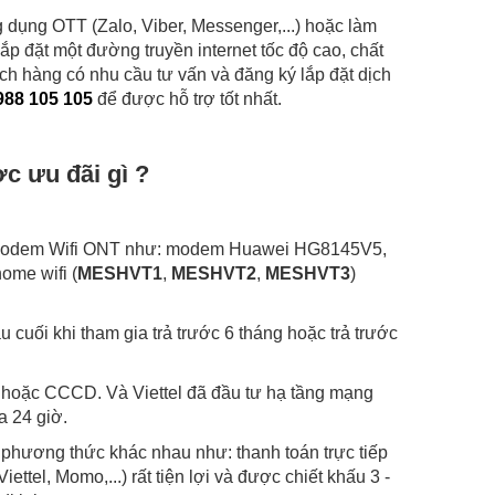
g dụng OTT (Zalo, Viber, Messenger,...) hoặc làm
 lắp đặt một đường truyền internet tốc độ cao, chất
ch hàng có nhu cầu tư vấn và đăng ký lắp đặt dịch
988 105 105
để được hỗ trợ tốt nhất.
c ưu đãi gì ?
bị Modem Wifi ONT như: modem Huawei HG8145V5,
me wifi (
MESHVT1
,
MESHVT2
,
MESHVT3
)
.
 cuối khi tham gia trả trước 6 tháng hoặc trả trước
 hoặc CCCD. Và Viettel đã đầu tư hạ tầng mạng
đa 24 giờ.
phương thức khác nhau như: thanh toán trực tiếp
ettel, Momo,...) rất tiện lợi và được chiết khấu 3 -