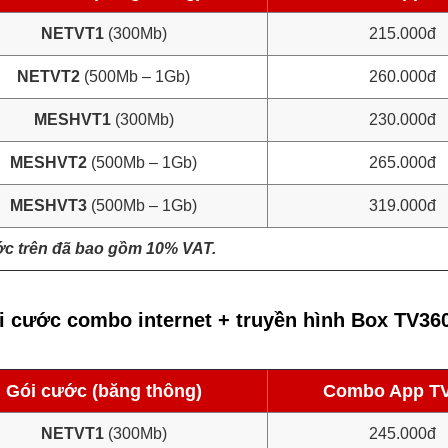
NETVT1
(300Mb)
215.000đ
NETVT2
(500Mb – 1Gb)
260.000đ
MESHVT1
(300Mb)
230.000đ
MESHVT2
(500Mb – 1Gb)
265.000đ
MESHVT3
(500Mb – 1Gb)
319.000đ
ớc trên đã bao gồm 10% VAT.
i cước combo internet + truyền hình Box TV36
Gói cước (băng thông)
Combo App T
NETVT1
(300Mb)
245.000đ