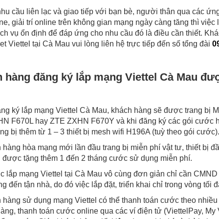
hu cầu liên lạc và giao tiếp với bạn bè, người thân qua các ứn
ine, giải trí online trên không gian mạng ngày càng tăng thì việc
ch vụ ổn định để đáp ứng cho nhu cầu đó là điều cần thiết. Khá
net Viettel tại Cà Mau vui lòng liên hệ trực tiếp đến số tổng đài
0
 hàng đăng ký lắp mạng Viettel Cà Mau đượ
ăng ký lắp mạng Viettel Cà Mau, khách hàng sẽ được trang 
N F670L hay ZTE ZXHN F670Y và khi đăng ký các gói cước ho
ng bị thêm từ 1 – 3 thiết bị mesh wifi H196A (tuỳ theo gói cước)
hàng hòa mạng mới lần đầu trang bị miễn phí vật tư, thiết bị đầu
g được tặng thêm 1 đến 2 tháng cước sử dụng miễn phí.
c lắp mạng Viettel tại Cà Mau vô cùng đơn giản chỉ cần CMND
g đến tận nhà, do đó việc lắp đặt, triển khai chỉ trong vòng tối 
hàng sử dụng mạng Viettel có thể thanh toán cước theo nhiều 
hàng, thanh toán cước online qua các ví điện tử (ViettelPay, My Vi