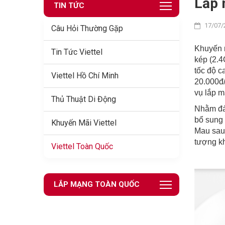
Lắp 
TIN TỨC
17/07/
Câu Hỏi Thường Gặp
Khuyến 
Tin Tức Viettel
kép (2.4
tốc độ c
Viettel Hồ Chí Minh
20.000đ/
vụ lắp m
Thủ Thuật Di Động
Nhằm đáp
bổ sung 
Khuyến Mãi Viettel
Mau sau 
tượng kh
Viettel Toàn Quốc
LẮP MẠNG TOÀN QUỐC