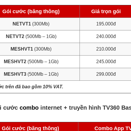
Gói cước (băng thông)
Giá trọn gói
NETVT1
(300Mb)
195.000đ
NETVT2
(500Mb – 1Gb)
240.000đ
MESHVT1
(300Mb)
210.000đ
MESHVT2
(500Mb – 1Gb)
245.000đ
MESHVT3
(500Mb – 1Gb)
299.000đ
ớc trên đã bao gồm 10% VAT.
i cước
combo
internet + truyền hình TV360 Ba
Gói cước (băng thông)
Combo App T