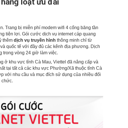
 hàng loạt ưu đãi
HOTLINE:
0988 105 105
-
0986 105 105
n. Trang bị miễn phí modem wifi 4 cổng băng tần
ng tiện lợi. Gói cước dịch vụ internet cáp quang
ký thêm
dịch vụ truyền hình
thông minh chỉ từ
và quốc tế với đầy đủ các kênh địa phương. Dịch
ng trong vòng 24 giờ làm việc.
ng ở khu vực tỉnh Cà Mau, Viettel đã nâng cấp và
ất tại tất cả các khu vực Phường/Xã thuộc tỉnh Cà
ợp với nhu cầu và mục đích sử dụng của nhiều đối
ổ chức.