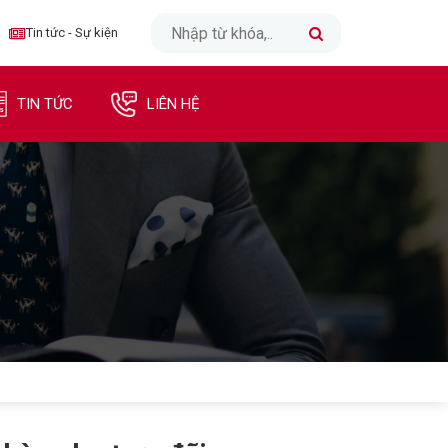
CLOSE
Tin tức - Sự kiện
TRANG CHỦ
TIN TỨC
LIÊN HỆ
INTERNET
TRUYỀN HÌNH
DI ĐỘNG
DOANH NGHIỆP
TIN TỨC - SỰ KIỆN
LIÊN HỆ