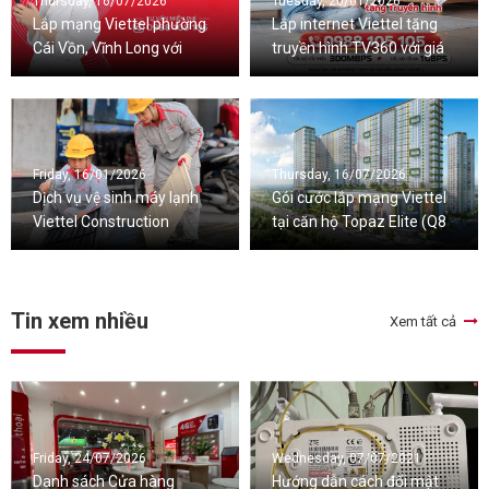
Thursday, 16/07/2026
Tuesday, 20/01/2026
Lắp mạng Viettel phường
Lắp internet Viettel tặng
Cái Vồn, Vĩnh Long với
truyền hình TV360 với giá
nhiều ưu đãi đi kèm
cước ưu đãi
Friday, 16/01/2026
Thursday, 16/07/2026
Dịch vụ vệ sinh máy lạnh
Gói cước lắp mạng Viettel
Viettel Construction
tại căn hộ Topaz Elite (Q8
chuyên nghiệp
cũ), TPHCM
Tin xem nhiều
Xem tất cả
Friday, 24/07/2026
Wednesday, 07/07/2021
Danh sách Cửa hàng
Hướng dẫn cách đổi mật