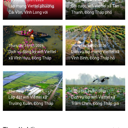
Thursday, 16/07/2026
Thursday, 16/07/2026
Lắp mạng Viettel phường
Gói cước wifi Viettel xã Tân
Cái Vồn, Vĩnh Long với
Thạnh, Đồng Tháp phổ
nhiều ưu đãi đi kèm
biến hiện nay
Thursday, 16/07/2026
Thursday, 16/07/2026
Dịch vụ đăng ký wifi Viettel
Dịch vụ lắp mạng Viettel xã
xã Vĩnh Hựu, Đồng Tháp
Vĩnh Bình, Đồng Tháp hỗ
nhanh chóng
trợ 24/7
Thursday, 16/07/2026
Thursday, 16/07/2026
Lắp đặt wifi Viettel xã
Dịch vụ lắp wifi Viettel xã
Trường Xuân, Đồng Tháp
Tràm Chim, Đồng Tháp giá
tặng wifi 6, giá rẻ
tốt, hỗ trợ 24/7