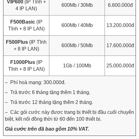
VIP600
(IP Tĩnh +
600Mb / 30Mb
6.600.000đ
4 IP LAN)
F500Basic
(IP
600Mb / 40Mb
13.200.000đ
Tĩnh + 8 IP LAN)
F500Plus
(IP Tĩnh
600Mb / 50Mb
17.600.000đ
+ 8 IP LAN)
F1000Plus
(IP
1Gb / 100Mb
25.000.000đ
Tĩnh + 8 IP LAN)
– Phí hoà mạng: 300.000đ.
– Trả trước 6 tháng tặng thêm 1 tháng.
– Trả trước 12 tháng tặng thêm 2 tháng.
– Các gói cước này được trang bị thiết bị đầu cuối chuyên
biệt, kết nối đồng thời từ 60 đến 100 thiết bị.
Giá cước trên đã bao gồm 10% VAT.