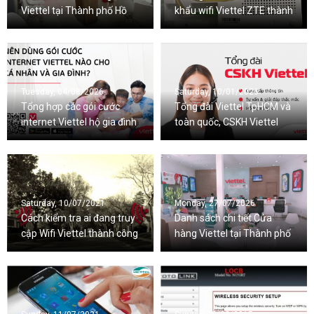
Viettel tại Thành phố Hồ
khẩu wifi Viettel ZTE thành
Chí Minh
công 100%
Tuesday, 04/08/2026
Saturday, 10/01/2026
Tổng hợp các gói cước
Tổng đài Viettel TpHCM và
internet Viettel hộ gia đình
toàn quốc, CSKH Viettel
mới nhất 2026
24/7
Saturday, 10/07/2021
Monday, 27/07/2026
Cách kiểm tra ai đang truy
Danh sách chi tiết Cửa
cập Wifi Viettel thành công
hàng Viettel tại Thành phố
100%
Hà Nội