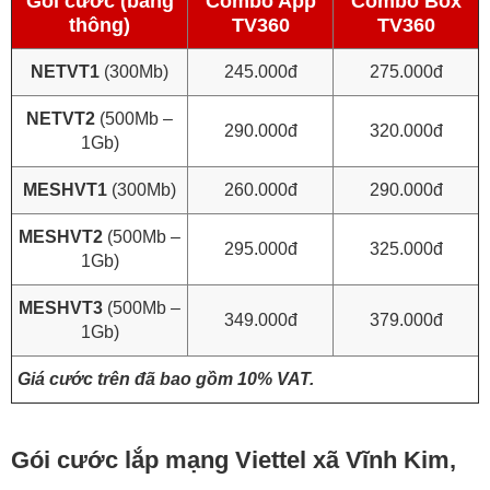
Gói cước (băng
Combo App
Combo Box
thông)
TV360
TV360
NETVT1
(300Mb)
245.000đ
275.000đ
NETVT2
(500Mb –
290.000đ
320.000đ
1Gb)
MESHVT1
(300Mb)
260.000đ
290.000đ
MESHVT2
(500Mb –
295.000đ
325.000đ
1Gb)
MESHVT3
(500Mb –
349.000đ
379.000đ
1Gb)
Giá cước trên đã bao gồm 10% VAT.
Gói cước lắp mạng Viettel xã Vĩnh Kim,