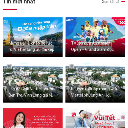
Tin mới nhất
Xem tất cả
Friday, 24/04/2026
Tuesday, 20/01/2026
Mừng Đại lễ, chào hè rực
TV360 đưa Australian
rỡ: Viettel tặng ưu đãi kép
Open – Grand Slam độc
Data Roaming và Data 5G
quyền từ 2026-2029 đến
trong nước
với khán giả Việt
Thursday, 16/07/2026
Thursday, 16/07/2026
Lắp đặt wifi Viettel phường
Khuyến mãi lắp mạng wifi
Bến Tre, Vĩnh Long giá rẻ,
Viettel phường An Hội,
nhiều ưu đãi
Vĩnh Long mới nhất