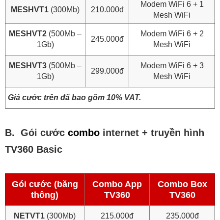
Modem WiFi 6 + 1
MESHVT1
(300Mb)
210.000đ
Mesh WiFi
MESHVT2
(500Mb –
Modem WiFi 6 + 2
245.000đ
1Gb)
Mesh WiFi
MESHVT3
(500Mb –
Modem WiFi 6 + 3
299.000đ
1Gb)
Mesh WiFi
Giá cước trên đã bao gồm 10% VAT.
B. Gói cước
combo
internet + truyền hình
TV360 Basic
Gói cước (băng
Combo App
Combo Box
thông)
TV360
TV360
NETVT1
(300Mb)
215.000đ
235.000đ