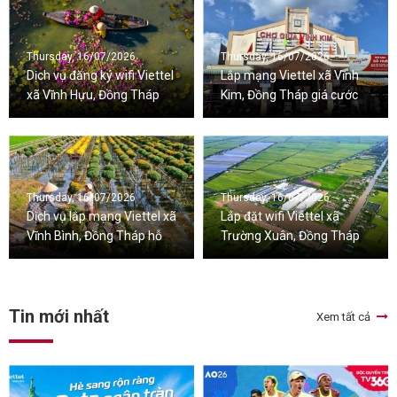
Thursday, 16/07/2026
Thursday, 16/07/2026
Dịch vụ đăng ký wifi Viettel
Lắp mạng Viettel xã Vĩnh
xã Vĩnh Hựu, Đồng Tháp
Kim, Đồng Tháp giá cước
nhanh chóng
bình dân
Thursday, 16/07/2026
Thursday, 16/07/2026
Dịch vụ lắp mạng Viettel xã
Lắp đặt wifi Viettel xã
Vĩnh Bình, Đồng Tháp hỗ
Trường Xuân, Đồng Tháp
trợ 24/7
tặng wifi 6, giá rẻ
Tin mới nhất
Xem tất cả