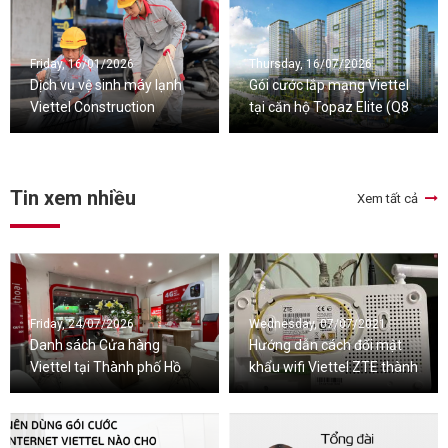
Friday, 16/01/2026
Thursday, 16/07/2026
Dịch vụ vệ sinh máy lạnh
Gói cước lắp mạng Viettel
Viettel Construction
tại căn hộ Topaz Elite (Q8
chuyên nghiệp
cũ), TPHCM
Tin xem nhiều
Xem tất cả
Friday, 24/07/2026
Wednesday, 07/07/2021
Danh sách Cửa hàng
Hướng dẫn cách đổi mật
Viettel tại Thành phố Hồ
khẩu wifi Viettel ZTE thành
Chí Minh
công 100%