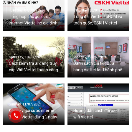
Tuesday, 04/08/2026
Saturday, 10/01/2026
Tổng hợp các gói cước
Tổng đài Viettel TpHCM và
internet Viettel hộ gia đình
toàn quốc, CSKH Viettel
mới nhất 2026
24/7
Saturday, 10/07/2021
Monday, 27/07/2026
Cách kiểm tra ai đang truy
Danh sách chi tiết Cửa
cập Wifi Viettel thành công
hàng Viettel tại Thành phố
100%
Hà Nội
Sunday, 11/07/2021
Sunday, 08/02/2015
Đăng ký gói cước internet
Hướng dẫn cách đổi pass
3G/4G Viettel dùng 1 ngày
wifi Viettel