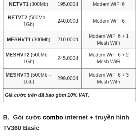
NETVT1
(300Mb)
195.000đ
Modem WiFi 6
NETVT2
(500Mb –
240.000đ
Modem WiFi 6
1Gb)
Modem WiFi 6 + 1
MESHVT1
(300Mb)
210.000đ
Mesh WiFi
MESHVT2
(500Mb –
Modem WiFi 6 + 2
245.000đ
1Gb)
Mesh WiFi
MESHVT3
(500Mb –
Modem WiFi 6 + 3
299.000đ
1Gb)
Mesh WiFi
Giá cước trên đã bao gồm 10% VAT.
B. Gói cước
combo
internet + truyền hình
TV360 Basic