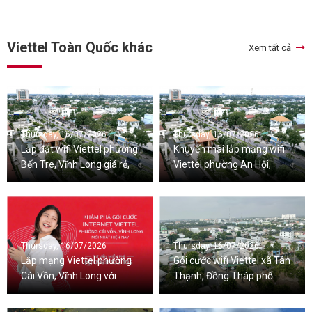
Viettel Toàn Quốc khác
Xem tất cả
Thursday, 16/07/2026
Thursday, 16/07/2026
Lắp đặt wifi Viettel phường
Khuyến mãi lắp mạng wifi
Bến Tre, Vĩnh Long giá rẻ,
Viettel phường An Hội,
nhiều ưu đãi
Vĩnh Long mới nhất
Thursday, 16/07/2026
Thursday, 16/07/2026
Lắp mạng Viettel phường
Gói cước wifi Viettel xã Tân
Cái Vồn, Vĩnh Long với
Thạnh, Đồng Tháp phổ
nhiều ưu đãi đi kèm
biến hiện nay