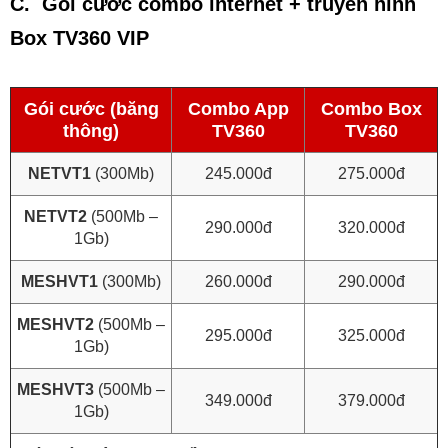
C. Gói cước combo internet + truyền hình
Box TV360 VIP
Gói cước (băng
Combo App
Combo Box
thông)
TV360
TV360
NETVT1
(300Mb)
245.000đ
275.000đ
NETVT2
(500Mb –
290.000đ
320.000đ
1Gb)
MESHVT1
(300Mb)
260.000đ
290.000đ
MESHVT2
(500Mb –
295.000đ
325.000đ
1Gb)
MESHVT3
(500Mb –
349.000đ
379.000đ
1Gb)