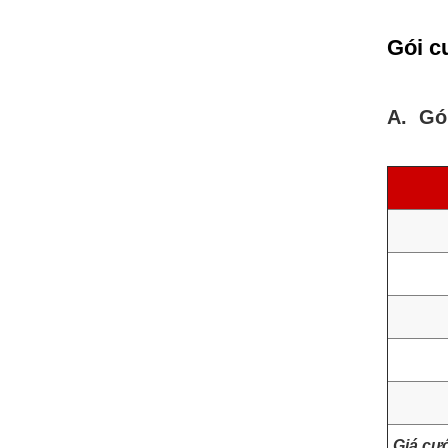
Gói c
A. Gói
Giá cư