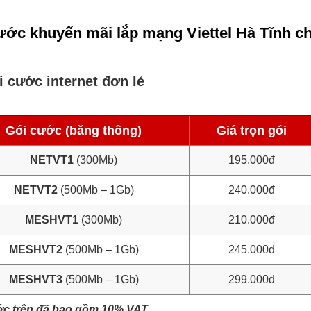
ước khuyến mãi lắp mạng Viettel Hà Tĩnh ch
 cước internet đơn lẻ
Gói cước (băng thông)
Giá trọn gói
NETVT1
(300Mb)
195.000đ
NETVT2
(500Mb – 1Gb)
240.000đ
MESHVT1
(300Mb)
210.000đ
MESHVT2
(500Mb – 1Gb)
245.000đ
MESHVT3
(500Mb – 1Gb)
299.000đ
ớc trên đã bao gồm 10% VAT.