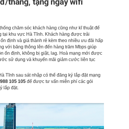
đ/tháng, tặng ngay wifi
HOTLINE:
0988 105 105
-
0986 105 105
thống chăm sóc khách hàng cũng như kĩ thuật để
g tại khu vực Hà Tĩnh. Khách hàng được trải
 ổn định và giá thành rẻ kèm theo nhiều ưu đãi hấp
háng với băng thông lên đến hàng trăm Mbps giúp
uôn ổn định, không bị giật, lag. Hoà mạng mới được
g cước sử dụng và khuyến mãi giảm cước liên tục
à Tĩnh sau sát nhập có thể đăng ký lắp đặt mạng
988 105 105
để được tư vấn miễn phí các gói
 lắp đặt.