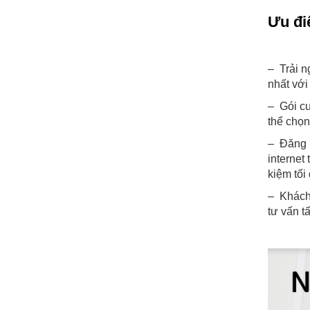
Ưu đi
– Trải n
nhất với
– Gói c
thể chọn
– Đăng 
internet
kiệm tối
– Khách 
tư vấn t