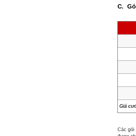
C. Gó
Giá cư
Các gói