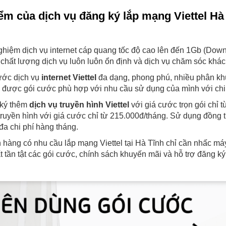
ểm của dịch vụ đăng ký lắp mạng Viettel Hà
ghiệm dịch vụ internet cáp quang tốc độ cao lên đến 1Gb (Do
 chất lượng dịch vụ luôn luôn ổn định và dịch vụ chăm sóc khách 
ước dịch vụ
internet Viettel
đa dạng, phong phú, nhiều phân khú
 được gói cước phù hợp với nhu cầu sử dụng của mình với chi
ký thêm
dịch vụ truyền hình
Viettel
với giá cước trọn gói chỉ 
 truyền hình với giá cước chỉ từ 215.000đ/tháng. Sử dụng đồng th
 đa chi phí hàng tháng.
hàng có nhu cầu lắp mạng Viettel tại Hà Tĩnh chỉ cần nhấc má
ất tần tật các gói cước, chính sách khuyến mãi và hỗ trợ đăng ký 