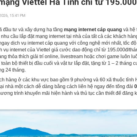
mạng Viettel Hà Tĩnh chỉ từ 195.000
2026, 15:41 PM
đã đầu tư và xây dựng hạ tầng
mạng internet cáp quang
và hệ 
nhu cầu lắp đặt mạng internet tại nhà của tất cả các khách hàn
gay dịch vụ internet cáp quang với công nghệ mới nhất, tốc độ
h vụ internet của Viettel giá cước dao động chỉ từ 195.000đ/t
ng thỏa thích giải trí online, livestream hoặc chơi game luôn l
 toàn bộ thiết bị đầu cuối và vật tư lắp đặt, tặng từ 1 – 2 thán
ng 24 tháng.
h hàng ở các khu vực bao gồm 9 phường và 60 xã thuộc tỉnh H
 tại nhà một cách dễ dàng bằng cách liên hệ ngay đến tổng đài
0
ương trình khuyến mãi hiện hành và thủ tục cần thiết để đăng ký