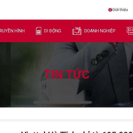
Giới thiệu
RUYỀN HÌNH
DI ĐỘNG
DOANH NGHIỆP
TIN TỨC