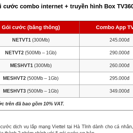
i cước combo internet + truyền hình Box TV36
Gói cước (băng thông)
Combo App T
NETVT1
(300Mb)
245.000đ
NETVT2
(500Mb – 1Gb)
290.000đ
MESHVT1
(300Mb)
260.000đ
MESHVT2
(500Mb – 1Gb)
295.000đ
MESHVT3
(500Mb – 1Gb)
349.000đ
ớc trên đã bao gồm 10% VAT.
 cước dịch vụ lắp mạng Viettel tại Hà Tĩnh dành cho cá nhân