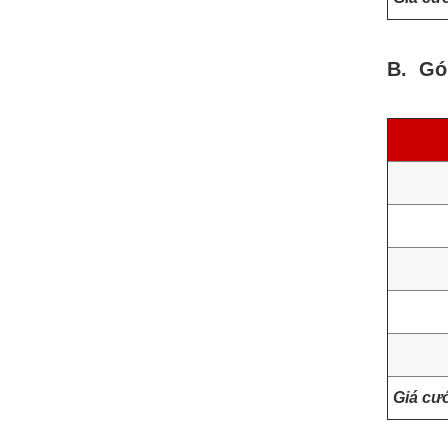
B. Gó
Giá cư