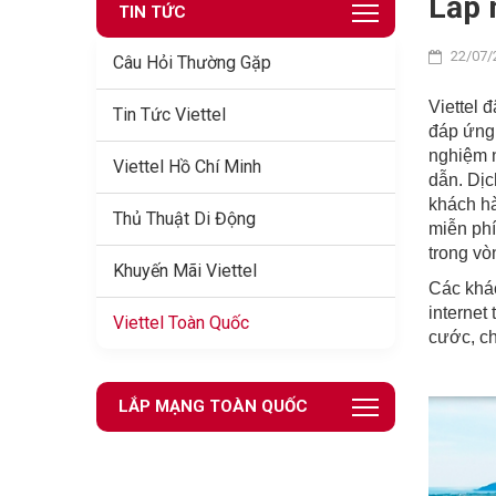
Lắp 
TIN TỨC
22/07/
Câu Hỏi Thường Gặp
Viettel 
Tin Tức Viettel
đáp ứng 
nghiệm n
Viettel Hồ Chí Minh
dẫn. Dịc
khách hà
Thủ Thuật Di Động
miễn phí
trong vò
Khuyến Mãi Viettel
Các khác
internet
Viettel Toàn Quốc
cước, ch
LẮP MẠNG TOÀN QUỐC