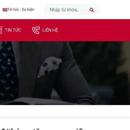
CLOSE
Tin tức - Sự kiện
TRANG CHỦ
TIN TỨC
LIÊN HỆ
INTERNET
TRUYỀN HÌNH
DI ĐỘNG
DOANH NGHIỆP
TIN TỨC - SỰ KIỆN
LIÊN HỆ