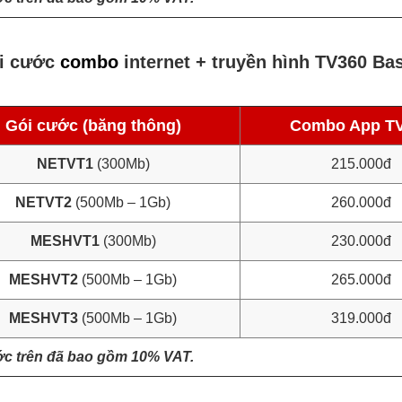
i cước
combo
internet + truyền hình TV360 Ba
Gói cước (băng thông)
Combo App T
NETVT1
(300Mb)
215.000đ
NETVT2
(500Mb – 1Gb)
260.000đ
MESHVT1
(300Mb)
230.000đ
MESHVT2
(500Mb – 1Gb)
265.000đ
MESHVT3
(500Mb – 1Gb)
319.000đ
ớc trên đã bao gồm 10% VAT.