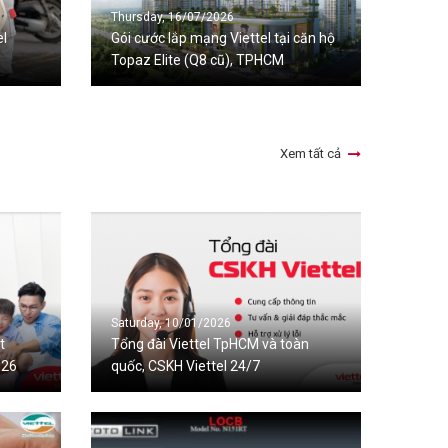
Thursday, 16/07/2026
el
Gói cước lắp mạng Viettel tại căn hộ
Topaz Elite (Q8 cũ), TPHCM
Xem tất cả
Saturday, 10/01/2026
t
Tổng đài Viettel TpHCM và toàn
026
quốc, CSKH Viettel 24/7