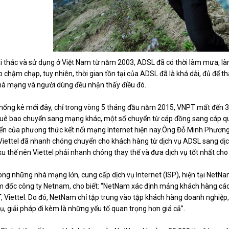
 thác và sử dụng ở Việt Nam từ năm 2003, ADSL đã có thời làm mưa, làm 
up chậm chạp, tuy nhiên, thời gian tồn tại của ADSL đã là khá dài, đủ để
hà mạng và người dùng đều nhận thấy điều đó.
hống kê mới đây, chỉ trong vòng 5 tháng đầu năm 2015, VNPT mất đến 37
uê bao chuyển sang mạng khác, một số chuyển từ cáp đồng sang cáp qua
ển của phương thức kết nối mạng Internet hiện nay.Ông Đỗ Minh Phương, 
Viettel đã nhanh chóng chuyển cho khách hàng từ dịch vụ ADSL sang dị
xu thế nên Viettel phải nhanh chóng thay thế và đưa dịch vụ tốt nhất ch
ong những nhà mạng lớn, cung cấp dịch vụ
Internet
(ISP), hiện tại NetN
 đốc công ty Netnam, cho biết: “NetNam xác định mảng khách hàng các h
 Viettel. Do đó, NetNam chỉ tập trung vào tập khách hàng doanh nghiệp, 
vụ, giải pháp đi kèm là những yếu tố quan trọng hơn giá cả”.