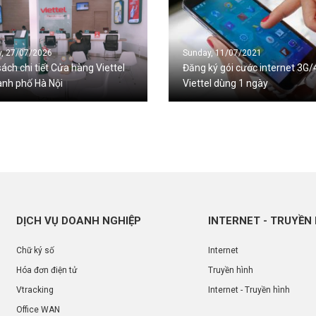
, 27/07/2026
Sunday, 11/07/2021
ách chi tiết Cửa hàng Viettel
Đăng ký gói cước internet 3G/
ành phố Hà Nội
Viettel dùng 1 ngày
DỊCH VỤ DOANH NGHIỆP
INTERNET - TRUYỀN
Chữ ký số
Internet
Hóa đơn điện tử
Truyền hình
Vtracking
Internet - Truyền hình
Office WAN