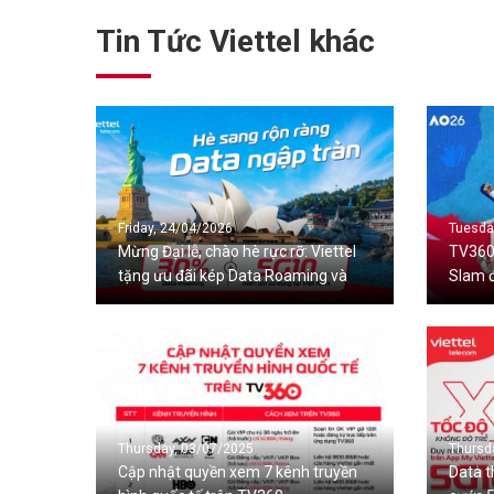
Tin Tức Viettel khác
Friday, 24/04/2026
Tuesda
Mừng Đại lễ, chào hè rực rỡ: Viettel
TV360
tặng ưu đãi kép Data Roaming và
Slam 
Data 5G trong nước
với kh
Thursday, 03/07/2025
Thursd
Cập nhật quyền xem 7 kênh truyền
Data t