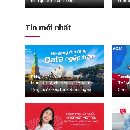
hình quốc tế trên TV360
cước 5
My Viet
Tin mới nhất
Friday, 24/04/2026
Tuesda
Mừng Đại lễ, chào hè rực rỡ: Viettel
TV360
tặng ưu đãi kép Data Roaming và
Slam 
Data 5G trong nước
với kh