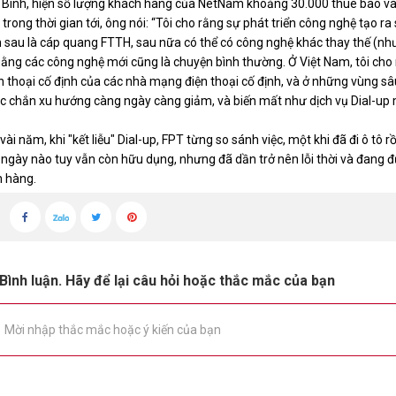
Bình, hiện số lượng khách hàng của NetNam khoảng 30.000 thuê bao và 
trong thời gian tới, ông nói: “Tôi cho rằng sự phát triển công nghệ tạo r
sau là cáp quang FTTH, sau nữa có thể có công nghệ khác thay thế (nh
bằng các công nghệ mới cũng là chuyện bình thường. Ở Việt Nam, tôi cho 
 thoại cố định của các nhà mạng điện thoại cố định, và ở những vùng sâ
c chắn xu hướng càng ngày càng giảm, và biến mất như dịch vụ Dial-up
ài năm, khi "kết liễu" Dial-up, FPT từng so sánh việc, một khi đã đi ô tô 
ô ngày nào tuy vẫn còn hữu dụng, nhưng đã dần trở nên lỗi thời và đang đứn
h hàng.
Bình luận. Hãy để lại câu hỏi hoặc thắc mắc của bạn