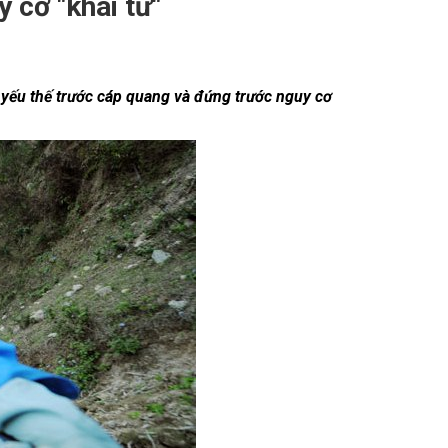
 cơ "khai tử"
HOTLINE:
0988 105 105
-
0986 105 105
 yếu thế trước cáp quang và đứng trước nguy cơ