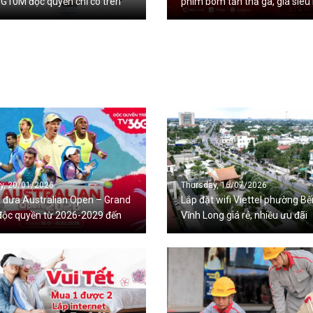
G10M độc quyền chỉ có trên
phim bom tấn thả ga, giá siêu 
tel !
5k/ngày
y, 20/01/2026
Thursday, 16/07/2026
 đưa Australian Open – Grand
Lắp đặt wifi Viettel phường Bế
độc quyền từ 2026-2029 đến
Vĩnh Long giá rẻ, nhiều ưu đãi
án giả Việt