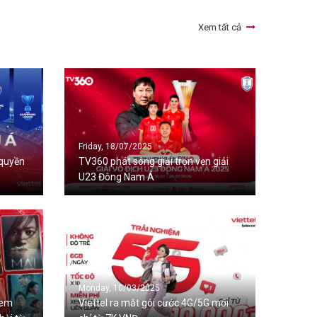
Xem tất cả
Friday, 18/07/2025
 quyền
TV360 phát sóng giải trọn vẹn giải
U23 Đông Nam Á
Monday, 10/03/2025
Xem
Viettel ra mắt gói cước 4G/5G mới