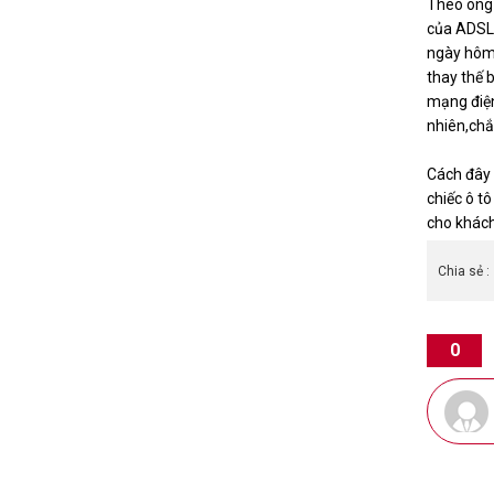
Theo ông 
của ADSL 
ngày hôm 
thay thế 
mạng điện
nhiên,chắ
Cách đây v
chiếc ô t
cho khác
Chia sẻ :
0