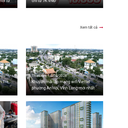
hời từ
chỉ từ 7K VNĐ
Xem tất cả
Thursday, 16/07/2026
n Tre,
Khuyến mãi lắp mạng wifi Viettel
phường An Hội, Vĩnh Long mới nhất