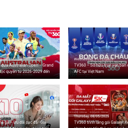
y, 20/01/2026
Wednesday, 31/12/2025
 đưa Australian Open – Grand
TV360 – Sở hữu trọn vẹn bản
độc quyền từ 2026-2029 đến
AFC tại Việt Nam
án giả Việt
ay, 05/06/2025
Thursday, 08/05/2025
hả ga – Ưu đãi cực đã ! Gói
TV360 trình làng gói Galaxy: 