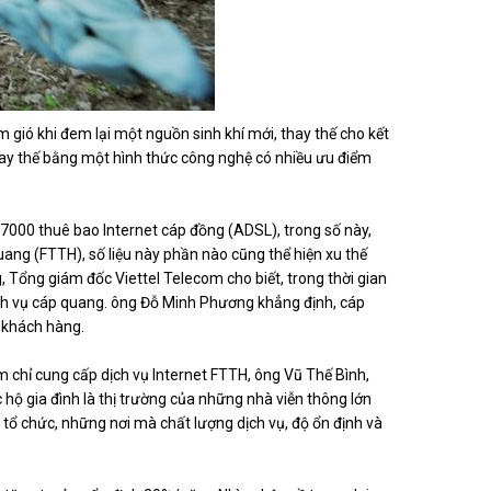
gió khi đem lại một nguồn sinh khí mới, thay thế cho kết
 thay thế bằng một hình thức công nghệ có nhiều ưu điểm
000 thuê bao Internet cáp đồng (ADSL), trong số này,
ng (FTTH), số liệu này phần nào cũng thể hiện xu thế
Tổng giám đốc Viettel Telecom cho biết, trong thời gian
ch vụ cáp quang. ông Đỗ Minh Phương khẳng định, cáp
o khách hàng.
am chỉ cung cấp dịch vụ
Internet
FTTH, ông Vũ Thế Bình,
ộ gia đình là thị trường của những nhà viễn thông lớn
tổ chức, những nơi mà chất lượng dịch vụ, độ ổn định và