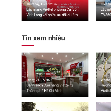
Thursday, 16/07/2026
Tuesda
Lắp mạng Viettel phường Cái Vồn,
Lắp in
Vĩnh Long với nhiều ưu đãi đi kèm
TV360 
Tin xem nhiều
Friday, 24/07/2026
Wednes
Danh sách Cửa hàng Viettel tại
Hướng 
Thành phố Hồ Chí Minh
Viette