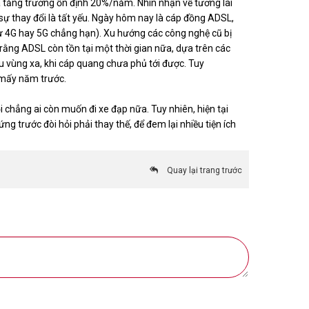
tăng trưởng ổn định 20%/năm. Nhìn nhận về tương lai
a sự thay đổi là tất yếu. Ngày hôm nay là cáp đồng ADSL,
ư 4G hay 5G chẳng hạn). Xu hướng các công nghệ cũ bị
rằng ADSL còn tồn tại một thời gian nữa, dựa trên các
u vùng xa, khi cáp quang chưa phủ tới được. Tuy
 mấy năm trước.
rồi chẳng ai còn muốn đi xe đạp nữa. Tuy nhiên, hiện tại
g trước đòi hỏi phải thay thế, để đem lại nhiều tiện ích
Quay lại trang trước