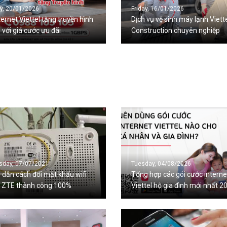
y, 20/01/2026
Friday, 16/01/2026
ternet Viettel tặng truyền hình
Dịch vụ vệ sinh máy lạnh Viett
với giá cước ưu đãi
Construction chuyên nghiệp
day, 07/07/2021
Tuesday, 04/08/2026
dẫn cách đổi mật khẩu wifi
Tổng hợp các gói cước interne
l ZTE thành công 100%
Viettel hộ gia đình mới nhất 2