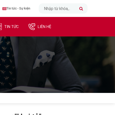
CLOSE
Tin tức - Sự kiện
TRANG CHỦ
TIN TỨC
LIÊN HỆ
INTERNET
TRUYỀN HÌNH
DI ĐỘNG
DOANH NGHIỆP
TIN TỨC - SỰ KIỆN
LIÊN HỆ