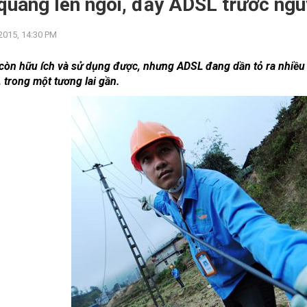
quang lên ngôi, đẩy ADSL trước nguy
2015, 14:30 PM
còn hữu ích và sử dụng được, nhưng ADSL đang dần tỏ ra nhiều
, trong một tương lai gần.