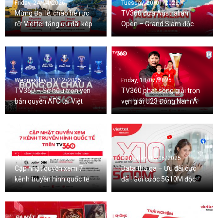
Friday, 24/04/2026
Tuesday, 20/01/2026
Mừng Đại lễ, chào hè rực
TV360 đưa Australian
rỡ: Viettel tặng ưu đãi kép
Open – Grand Slam độc
Data Roaming và Data 5G
quyền từ 2026-2029 đến
trong nước
với khán giả Việt
Wednesday, 31/12/2025
Friday, 18/07/2025
TV360 – Sở hữu trọn vẹn
TV360 phát sóng giải trọn
bản quyền AFC tại Việt
vẹn giải U23 Đông Nam Á
Nam
Thursday, 03/07/2025
Thursday, 05/06/2025
Cập nhật quyền xem 7
Data thả ga – Ưu đãi cực
kênh truyền hình quốc tế
đã ! Gói cước 5G10M độc
trên TV360
quyền chỉ có trên My
Viettel !