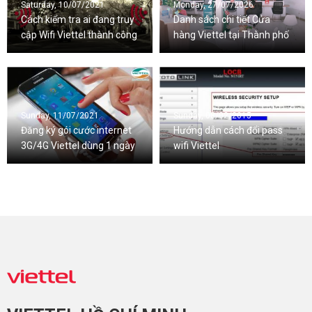
Saturday, 10/07/2021
Monday, 27/07/2026
Cách kiểm tra ai đang truy
Danh sách chi tiết Cửa
cập Wifi Viettel thành công
hàng Viettel tại Thành phố
100%
Hà Nội
Sunday, 11/07/2021
Sunday, 08/02/2015
Đăng ký gói cước internet
Hướng dẫn cách đổi pass
3G/4G Viettel dùng 1 ngày
wifi Viettel