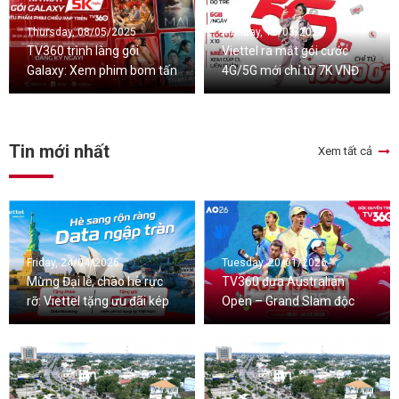
Thursday, 08/05/2025
Monday, 10/03/2025
TV360 trình làng gói
Viettel ra mắt gói cước
Galaxy: Xem phim bom tấn
4G/5G mới chỉ từ 7K VNĐ
thả ga, giá siêu hời từ
5k/ngày
Tin mới nhất
Xem tất cả
Friday, 24/04/2026
Tuesday, 20/01/2026
Mừng Đại lễ, chào hè rực
TV360 đưa Australian
rỡ: Viettel tặng ưu đãi kép
Open – Grand Slam độc
Data Roaming và Data 5G
quyền từ 2026-2029 đến
trong nước
với khán giả Việt