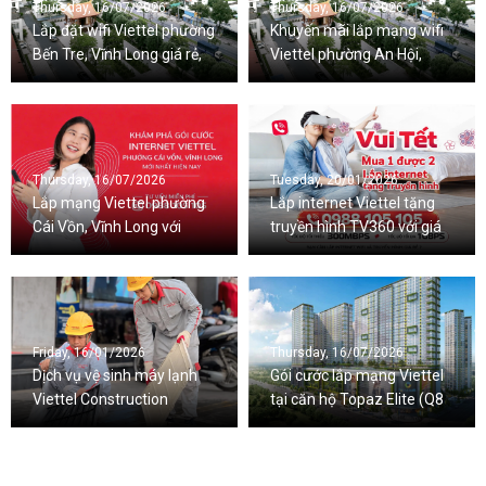
Thursday, 16/07/2026
Thursday, 16/07/2026
Lắp đặt wifi Viettel phường
Khuyến mãi lắp mạng wifi
Bến Tre, Vĩnh Long giá rẻ,
Viettel phường An Hội,
nhiều ưu đãi
Vĩnh Long mới nhất
Thursday, 16/07/2026
Tuesday, 20/01/2026
Lắp mạng Viettel phường
Lắp internet Viettel tặng
Cái Vồn, Vĩnh Long với
truyền hình TV360 với giá
nhiều ưu đãi đi kèm
cước ưu đãi
Friday, 16/01/2026
Thursday, 16/07/2026
Dịch vụ vệ sinh máy lạnh
Gói cước lắp mạng Viettel
Viettel Construction
tại căn hộ Topaz Elite (Q8
chuyên nghiệp
cũ), TPHCM