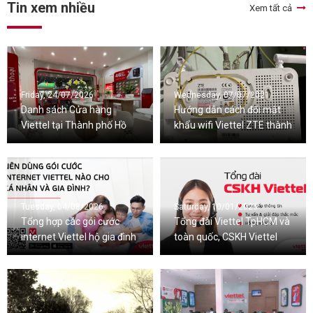
Tin xem nhiều
Xem tất cả
Friday, 24/07/2026
Wednesday, 07/07/2021
Danh sách Cửa hàng
Hướng dẫn cách đổi mật
Viettel tại Thành phố Hồ
khẩu wifi Viettel ZTE thành
Chí Minh
công 100%
Tuesday, 04/08/2026
Saturday, 10/01/2026
Tổng hợp các gói cước
Tổng đài Viettel TpHCM và
internet Viettel hộ gia đình
toàn quốc, CSKH Viettel
mới nhất 2026
24/7