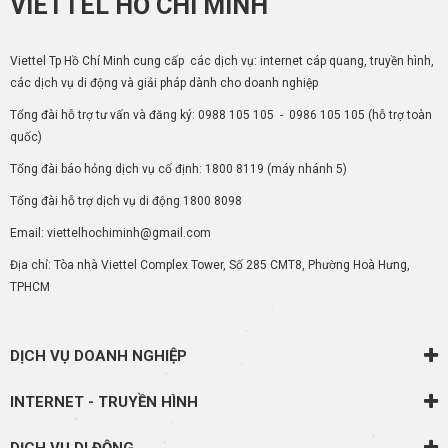
VIETTEL HỒ CHÍ MINH
Viettel Tp Hồ Chí Minh cung cấp các dịch vụ: internet cáp quang, truyền hình,
các dịch vụ di động và giải pháp dành cho doanh nghiệp
Tổng đài hỗ trợ tư vấn và đăng ký:
0988 105 105
-
0986 105 105
(hỗ trợ toàn
quốc)
Tổng đài báo hỏng dịch vụ cố định:
1800 8119
(máy nhánh 5)
Tổng đài hỗ trợ dịch vụ di động
1800 8098
Email: viettelhochiminh@gmail.com
Địa chỉ: Tòa nhà Viettel Complex Tower, Số 285 CMT8, Phường Hoà Hưng,
TPHCM
DỊCH VỤ DOANH NGHIỆP
INTERNET - TRUYỀN HÌNH