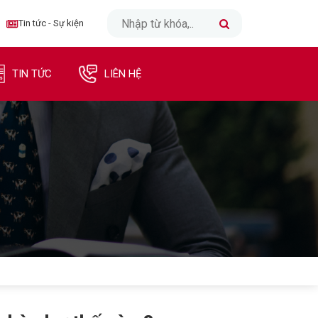
CLOSE
Tin tức - Sự kiện
TRANG CHỦ
TIN TỨC
LIÊN HỆ
INTERNET
TRUYỀN HÌNH
DI ĐỘNG
DOANH NGHIỆP
TIN TỨC - SỰ KIỆN
LIÊN HỆ