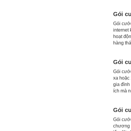
Gói c
Gói cước
internet
hoạt độn
hàng thá
Gói c
Gói cước
xa hoặc 
gia đình
ích mà n
Gói c
Gói cước
chương t