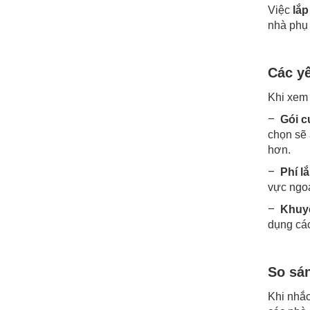
Việc
lắp
nhà phụ 
Các yế
Khi xem 
–
Gói c
chọn sẽ 
hơn.
–
Phí lắ
vực ngoạ
–
Khuyế
dụng các
So sá
Khi nhắc