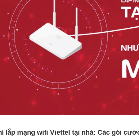
í lắp mạng wifi Viettel tại nhà: Các gói cướ