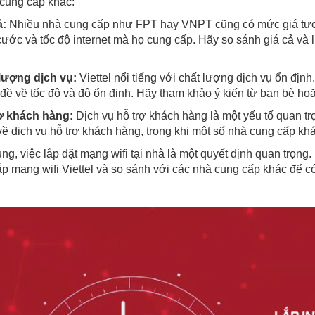
cung cấp khác:
ả:
Nhiều nhà cung cấp như FPT hay VNPT cũng có mức giá tươn
cước và tốc độ internet mà họ cung cấp. Hãy so sánh giá cả và
ượng dịch vụ:
Viettel nổi tiếng với chất lượng dịch vụ ổn địn
đề về tốc độ và độ ổn định. Hãy tham khảo ý kiến từ bạn bè hoặ
ợ khách hàng:
Dịch vụ hỗ trợ khách hàng là một yếu tố quan tr
về dịch vụ hỗ trợ khách hàng, trong khi một số nhà cung cấp k
ng, việc lắp đặt mạng wifi tại nhà là một quyết định quan trọn
lắp mạng wifi Viettel và so sánh với các nhà cung cấp khác để c