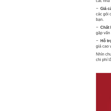
các nhà 
–
Giá c
các gói 
bạn.
–
Chất l
gặp vấn 
–
Hỗ tr
giá cao 
Nhìn chu
chi phí 