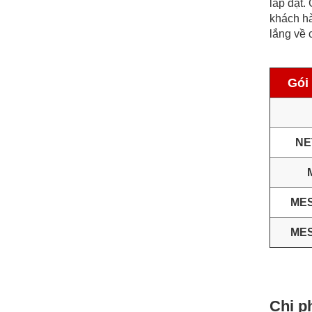
lắp đặt.
khách hà
lắng về 
Gói
NE
ME
ME
Chi ph