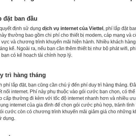
p đặt ban đầu
 quyết định sử dụng
dịch vụ internet của Viettel
, phí lắp đặt 
 này thường bao gồm chi phí cho thiết bị modem, cáp mạng và côn
 vực và chương trình khuyến mãi hiện hành. Nhiều khách hàng c
đáng kể. Ngoài ra, nếu bạn cần thêm thiết bị như bộ phát wifi, ph
 bạn có kế hoạch tài chính hợp lý.
y trì hàng tháng
 phí lắp đặt, bạn cũng cần chú ý đến phí duy trì hàng tháng. Đ
kết nối internet. Phí này phụ thuộc vào gói cước bạn chọn, có 
 cấp thường đi kèm với tốc độ internet nhanh hơn và nhiều ưu 
ụng internet của gia đình để chọn gói cước phù hợp, tránh tình
ói cước còn có chương trình khuyến mãi giảm giá cho những kh
ử dụng.