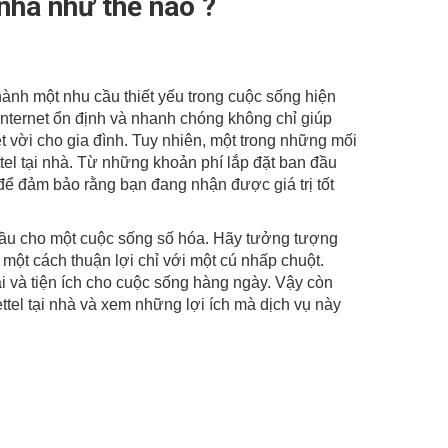
 nhà như thế nào ?
HOTLINE:
0988 105 105
-
0986 105 105
thành một nhu cầu thiết yếu trong cuộc sống hiện
 internet ổn định và nhanh chóng không chỉ giúp
t vời cho gia đình. Tuy nhiên, một trong những mối
ttel tại nhà. Từ những khoản phí lắp đặt ban đầu
ể đảm bảo rằng bạn đang nhận được giá trị tốt
i đầu cho một cuộc sống số hóa. Hãy tưởng tượng
n một cách thuận lợi chỉ với một cú nhấp chuột.
ái và tiện ích cho cuộc sống hàng ngày. Vậy còn
ettel tại nhà và xem những lợi ích mà dịch vụ này