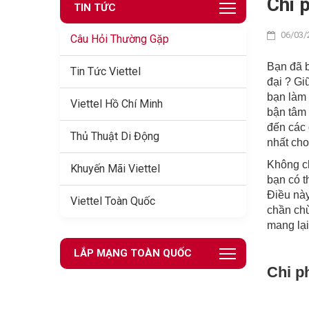
Chi 
TIN TỨC
06/03/
Câu Hỏi Thường Gặp
Bạn đã b
Tin Tức Viettel
đại ? Gi
bạn làm 
Viettel Hồ Chí Minh
bận tâm 
đến các 
Thủ Thuật Di Động
nhất cho
Không ch
Khuyến Mãi Viettel
bạn có t
Điều này
Viettel Toàn Quốc
chần chừ
mang lại
LẮP MẠNG TOÀN QUỐC
Chi ph