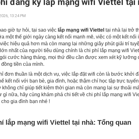
phí đăng ký lắp mạng wifi Viettel tại
2026, 13:24 PM
ao giờ tự hỏi, tại sao việc
lắp mạng wifi Viettel
tại nhà lại trở 
ữa một thế giới ngày càng kết nối mạnh mẽ, việc có một kết nối
việc hiệu quả hơn mà còn mang lại những giây phút giải trí tuyệ
lớn nhất của người tiêu dùng chính là chi phí lắp mạng wifi Vie
gói cước hàng tháng, mọi thứ đều cần được xem xét kỹ lưỡng đ
 đồng tiền của mình.
ỉ đơn thuần là một dịch vụ, việc lắp đặt wifi còn là bước khở
hể kết nối với bạn bè, gia đình, hoặc thậm chí học tập trực tuyế
 không chỉ giúp tiết kiệm thời gian mà còn mang lại sự thoải m
 gì nữa, hãy cùng khám phá chi tiết về chi phí lắp mạng wifi Vi
 cho gia đình bạn nhé !
í lắp mạng wifi Viettel tại nhà: Tổng quan