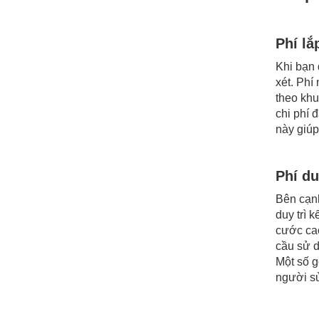
Phí lắ
Khi bạn
xét. Phí
theo khu
chi phí 
này giúp
Phí du
Bên cạnh
duy trì 
cước cao
cầu sử d
Một số g
người s