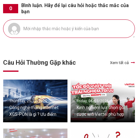
Bình luận. Hãy để lại câu hỏi hoặc thắc mắc của
0
bạn
Câu Hỏi Thường Gặp khác
Xem tất cả
Thursday, 25/12/2025
Friday, 06/03/2026
Công nghệ mạng internet
Kinh nghiệm lựa chọn gói
XGS-PON là gì ? Ưu điểm
cước wifi Viettel phù hợp
và nhược điểm
nhu cầu sử dụng