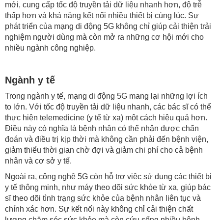
mới, cung cấp tốc độ truyền tải dữ liệu nhanh hơn, độ trễ
thấp hơn và khả năng kết nối nhiều thiết bị cùng lúc. Sự
phát triển của mạng di động 5G không chỉ giúp cải thiện trải
nghiệm người dùng mà còn mở ra những cơ hội mới cho
nhiều ngành công nghiệp.
Ngành y tế
Trong ngành y tế, mạng di động 5G mang lại những lợi ích
to lớn. Với tốc độ truyền tải dữ liệu nhanh, các bác sĩ có thể
thực hiện telemedicine (y tế từ xa) một cách hiệu quả hơn.
Điều này có nghĩa là bệnh nhân có thể nhận được chẩn
đoán và điều trị kịp thời mà không cần phải đến bệnh viện,
giảm thiểu thời gian chờ đợi và giảm chi phí cho cả bệnh
nhân và cơ sở y tế.
Ngoài ra, công nghệ 5G còn hỗ trợ việc sử dụng các thiết bị
y tế thông minh, như máy theo dõi sức khỏe từ xa, giúp bác
sĩ theo dõi tình trạng sức khỏe của bệnh nhân liên tục và
chính xác hơn. Sự kết nối này không chỉ cải thiện chất
lượng chăm sóc sức khỏe mà còn cứu sống nhiều bệnh