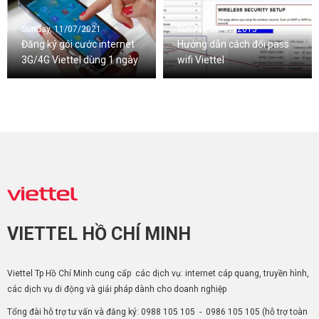
Sunday, 11/07/2021
Sunday, 08/02/2015
Đăng ký gói cước internet
Hướng dẫn cách đổi pass
3G/4G Viettel dùng 1 ngày
wifi Viettel
VIETTEL HỒ CHÍ MINH
Viettel Tp Hồ Chí Minh cung cấp các dịch vụ: internet cáp quang, truyền hình,
các dịch vụ di động và giải pháp dành cho doanh nghiệp
Tổng đài hỗ trợ tư vấn và đăng ký:
0988 105 105
-
0986 105 105
(hỗ trợ toàn