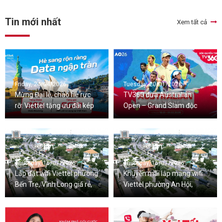
Tin mới nhất
Xem tất cả
Friday, 24/04/2026
Tuesday, 20/01/2026
Mừng Đại lễ, chào hè rực
TV360 đưa Australian
rỡ: Viettel tặng ưu đãi kép
Open – Grand Slam độc
Data Roaming và Data 5G
quyền từ 2026-2029 đến
trong nước
với khán giả Việt
Thursday, 16/07/2026
Thursday, 16/07/2026
Lắp đặt wifi Viettel phường
Khuyến mãi lắp mạng wifi
Bến Tre, Vĩnh Long giá rẻ,
Viettel phường An Hội,
nhiều ưu đãi
Vĩnh Long mới nhất