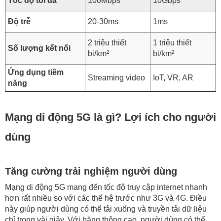
Tốc độ tối đa
100Mbps
10Gbps
Độ trễ
20-30ms
1ms
2 triệu thiết
1 triệu thiết
Số lượng kết nối
bị/km²
bị/km²
Ứng dụng tiềm
Streaming video
IoT, VR, AR
năng
Mạng di động 5G là gì? Lợi ích cho người
dùng
Tăng cường trải nghiệm người dùng
Mạng di động 5G mang đến tốc độ truy cập internet nhanh
hơn rất nhiều so với các thế hệ trước như 3G và 4G. Điều
này giúp người dùng có thể tải xuống và truyền tải dữ liệu
chỉ trong vài giây. Với băng thông cao, người dùng có thể