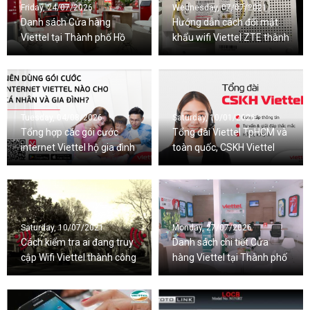
Friday, 24/07/2026
Wednesday, 07/07/2021
Danh sách Cửa hàng
Hướng dẫn cách đổi mật
Viettel tại Thành phố Hồ
khẩu wifi Viettel ZTE thành
Chí Minh
công 100%
Tuesday, 04/08/2026
Saturday, 10/01/2026
Tổng hợp các gói cước
Tổng đài Viettel TpHCM và
internet Viettel hộ gia đình
toàn quốc, CSKH Viettel
mới nhất 2026
24/7
Saturday, 10/07/2021
Monday, 27/07/2026
Cách kiểm tra ai đang truy
Danh sách chi tiết Cửa
cập Wifi Viettel thành công
hàng Viettel tại Thành phố
100%
Hà Nội