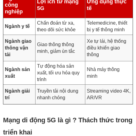
Lợi ích từ mạng
Ứng dụng thực
công
5G
tế
nghiệp
Chẩn đoán từ xa,
Telemedicine, thiết
Ngành y tế
theo dõi sức khỏe
bị y tế thông minh
Ngành giao
Xe tự lái, hệ thống
Giao thông thông
thông vận
điều khiển giao
minh, giảm ùn tắc
tải
thông
Tự động hóa sản
Ngành sản
Nhà máy thông
xuất, tối ưu hóa quy
xuất
minh
trình
Ngành giải
Truyền tải nội dung
Streaming video 4K,
trí
nhanh chóng
AR/VR
Mạng di động 5G là gì ? Thách thức trong
triển khai