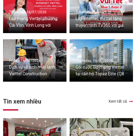
Thursday, 16/07/2026
Tuesday, 20/01/2026
Lắp mạng Viettel phường
Lắp internet Viettel tặng
Cái Vồn, Vĩnh Long với
truyền hình TV360 với giá
nhiều ưu đãi đi kèm
cước ưu đãi
Friday, 16/01/2026
Thursday, 16/07/2026
Dịch vụ vệ sinh máy lạnh
Gói cước lắp mạng Viettel
Viettel Construction
tại căn hộ Topaz Elite (Q8
chuyên nghiệp
cũ), TPHCM
Tin xem nhiều
Xem tất cả