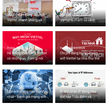
Friday, 27/06/2025
Friday, 16/05/2025
Hướng dẫn đóng tiền wifi
Nguyên nhân internet
Viettel nhanh chóng và
Viettel bị chậm và cách
tiện lợi
khắc phục nhanh nhất
Friday, 07/11/2025
Friday, 06/03/2026
Hệ thống mesh wifi Viettel
Chi phí đăng ký lắp mạng
có những ưu điểm gì nổi
wifi Viettel tại nhà như thế
bật ?
nào ?
Thursday, 26/03/2026
Friday, 07/11/2025
Lắp wifi mạng nào mạnh
IP tĩnh khác IP động như
nhất - Đánh giá mạng wifi
thế nào ? Ưu điểm và
Viettel
nhược điểm