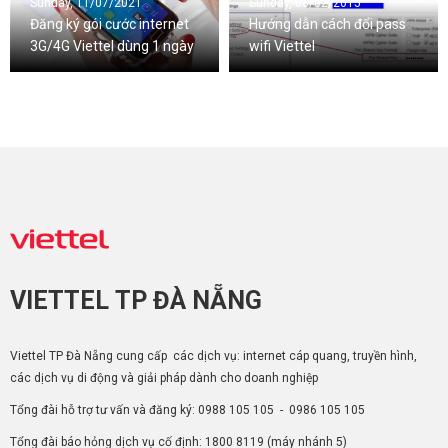
Sunday, 11/07/2021
Sunday, 08/02/2015
Đăng ký gói cước internet
Hướng dẫn cách đổi pass
3G/4G Viettel dùng 1 ngày
wifi Viettel
VIETTEL TP ĐÀ NẴNG
Viettel TP Đà Nẵng cung cấp các dịch vụ: internet cáp quang, truyền hình,
các dịch vụ di động và giải pháp dành cho doanh nghiệp
Tổng đài hỗ trợ tư vấn và đăng ký:
0988 105 105
-
0986 105 105
Tổng đài báo hỏng dịch vụ cố định:
1800 8119
(máy nhánh 5)