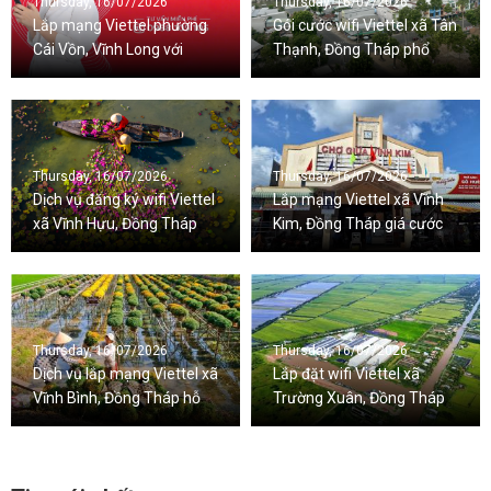
Thursday, 16/07/2026
Thursday, 16/07/2026
Lắp mạng Viettel phường
Gói cước wifi Viettel xã Tân
Cái Vồn, Vĩnh Long với
Thạnh, Đồng Tháp phổ
nhiều ưu đãi đi kèm
biến hiện nay
Thursday, 16/07/2026
Thursday, 16/07/2026
Dịch vụ đăng ký wifi Viettel
Lắp mạng Viettel xã Vĩnh
xã Vĩnh Hựu, Đồng Tháp
Kim, Đồng Tháp giá cước
nhanh chóng
bình dân
Thursday, 16/07/2026
Thursday, 16/07/2026
Dịch vụ lắp mạng Viettel xã
Lắp đặt wifi Viettel xã
Vĩnh Bình, Đồng Tháp hỗ
Trường Xuân, Đồng Tháp
trợ 24/7
tặng wifi 6, giá rẻ