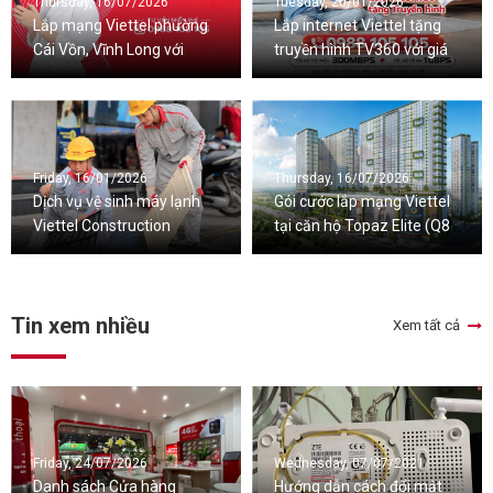
Thursday, 16/07/2026
Tuesday, 20/01/2026
Lắp mạng Viettel phường
Lắp internet Viettel tặng
Cái Vồn, Vĩnh Long với
truyền hình TV360 với giá
nhiều ưu đãi đi kèm
cước ưu đãi
Friday, 16/01/2026
Thursday, 16/07/2026
Dịch vụ vệ sinh máy lạnh
Gói cước lắp mạng Viettel
Viettel Construction
tại căn hộ Topaz Elite (Q8
chuyên nghiệp
cũ), TPHCM
Tin xem nhiều
Xem tất cả
Friday, 24/07/2026
Wednesday, 07/07/2021
Danh sách Cửa hàng
Hướng dẫn cách đổi mật