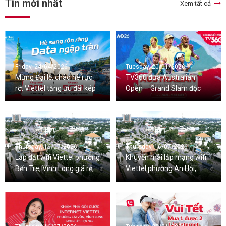
Tin mới nhất
Xem tất cả
Friday, 24/04/2026
Tuesday, 20/01/2026
Mừng Đại lễ, chào hè rực
TV360 đưa Australian
rỡ: Viettel tặng ưu đãi kép
Open – Grand Slam độc
Data Roaming và Data 5G
quyền từ 2026-2029 đến
trong nước
với khán giả Việt
Thursday, 16/07/2026
Thursday, 16/07/2026
Lắp đặt wifi Viettel phường
Khuyến mãi lắp mạng wifi
Bến Tre, Vĩnh Long giá rẻ,
Viettel phường An Hội,
nhiều ưu đãi
Vĩnh Long mới nhất