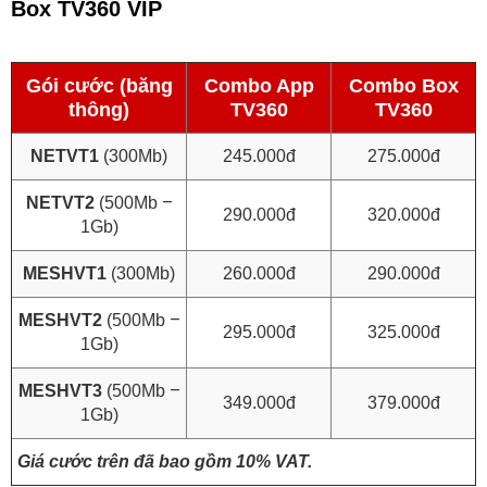
Box TV360 VIP
Gói cước (băng
Combo App
Combo Box
thông)
TV360
TV360
NETVT1
(300Mb)
245.000đ
275.000đ
–
NETVT2
(500Mb
290.000đ
320.000đ
1Gb)
MESHVT1
(300Mb)
260.000đ
290.000đ
–
MESHVT2
(500Mb
295.000đ
325.000đ
1Gb)
–
MESHVT3
(500Mb
349.000đ
379.000đ
1Gb)
Giá cước trên đã bao gồm 10% VAT.