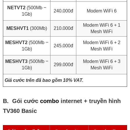
–
NETVT2
(500Mb
240.000đ
Modem WiFi 6
1Gb)
Modem WiFi 6 + 1
MESHVT1
(300Mb)
210.000đ
Mesh WiFi
–
MESHVT2
(500Mb
Modem WiFi 6 + 2
245.000đ
1Gb)
Mesh WiFi
–
MESHVT3
(500Mb
Modem WiFi 6 + 3
299.000đ
1Gb)
Mesh WiFi
Giá cước trên đã bao gồm 10% VAT.
B. Gói cước
combo
internet + truyền hình
TV360 Basic