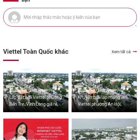
Viettel Toàn Quốc khác
Xem tất cả
Thursday, 16/07/2026
Thursday, 16/07/2026
Lắp đặt wifi Viettel phường
Khuyến mãi lắp mạng wifi
Bến Tre, Vĩnh Long giá rẻ,
Viettel phường An Hội,
nhiều ưu đãi
Vĩnh Long mới nhất