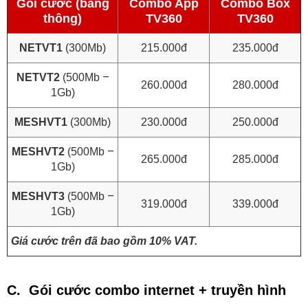
Gói cước (băng
Combo App
Combo Box
thông)
TV360
TV360
NETVT1
(300Mb)
215.000đ
235.000đ
–
NETVT2
(500Mb
260.000đ
280.000đ
1Gb)
MESHVT1
(300Mb)
230.000đ
250.000đ
–
MESHVT2
(500Mb
265.000đ
285.000đ
1Gb)
–
MESHVT3
(500Mb
319.000đ
339.000đ
1Gb)
Giá cước trên đã bao gồm 10% VAT.
C. Gói cước combo internet + truyền hình