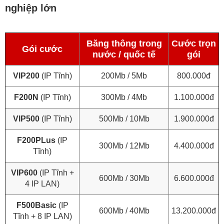
nghiệp lớn
Băng thông trong
Cước trọn
Gói cước
nước / quốc tế
gói
VIP200
(IP Tĩnh)
200Mb / 5Mb
800.000đ
F200N
(IP Tĩnh)
300Mb / 4Mb
1.100.000đ
VIP500
(IP Tĩnh)
500Mb / 10Mb
1.900.000đ
F200PLus
(IP
300Mb / 12Mb
4.400.000đ
Tĩnh)
VIP600
(IP Tĩnh +
600Mb / 30Mb
6.600.000đ
4 IP LAN)
F500Basic
(IP
600Mb / 40Mb
13.200.000đ
Tĩnh + 8 IP LAN)