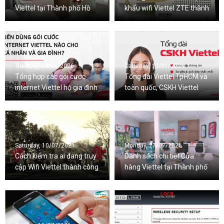
Viettel tại Thành phố Hồ
khẩu wifi Viettel ZTE thành
Chí Minh
công 100%
Tuesday, 04/08/2026
Saturday, 10/01/2026
Tổng hợp các gói cước
Tổng đài Viettel TpHCM và
internet Viettel hộ gia đình
toàn quốc, CSKH Viettel
mới nhất 2026
24/7
Saturday, 10/07/2021
Monday, 27/07/2026
Cách kiểm tra ai đang truy
Danh sách chi tiết Cửa
cập Wifi Viettel thành công
hàng Viettel tại Thành phố
100%
Hà Nội