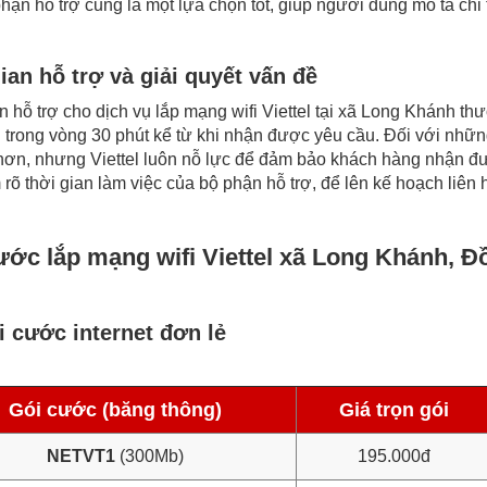
hận hỗ trợ cũng là một lựa chọn tốt, giúp người dùng mô tả chi 
ian hỗ trợ và giải quyết vấn đề
n hỗ trợ cho dịch vụ lắp mạng wifi Viettel tại xã Long Khánh t
 trong vòng 30 phút kể từ khi nhận được yêu cầu. Đối với những
hơn, nhưng Viettel luôn nỗ lực để đảm bảo khách hàng nhận đư
rõ thời gian làm việc của bộ phận hỗ trợ, để lên kế hoạch liên 
ước lắp mạng wifi Viettel xã Long Khánh, Đ
 cước internet đơn lẻ
Gói cước (băng thông)
Giá trọn gói
NETVT1
(300Mb)
195.000đ