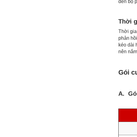
đến bộ p
Thời g
Thời gia
phản hồi
kéo dài 
nên nắm 
Gói c
A. Gói