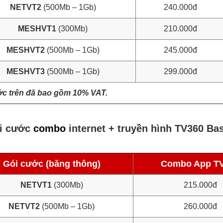
NETVT2
(500Mb – 1Gb)
240.000đ
MESHVT1
(300Mb)
210.000đ
MESHVT2
(500Mb – 1Gb)
245.000đ
MESHVT3
(500Mb – 1Gb)
299.000đ
ớc trên đã bao gồm 10% VAT.
i cước
combo
internet + truyền hình TV360 Ba
Gói cước (băng thông)
Combo App T
NETVT1
(300Mb)
215.000đ
NETVT2
(500Mb – 1Gb)
260.000đ