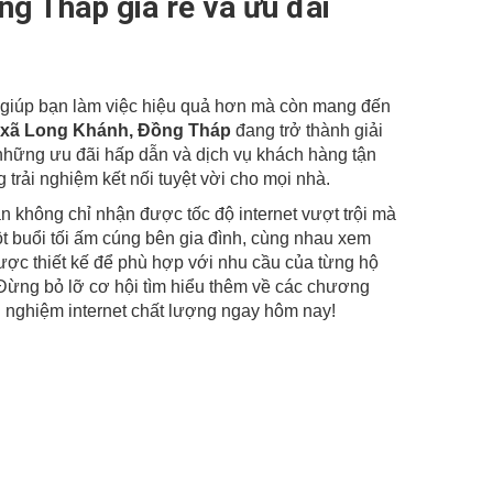
ng Tháp giá rẻ và ưu đãi
HOTLINE:
0988 105 105
-
0986 105 105
hỉ giúp bạn làm việc hiệu quả hơn mà còn mang đến
el xã Long Khánh, Đồng Tháp
đang trở thành giải
những ưu đãi hấp dẫn và dịch vụ khách hàng tận
 trải nghiệm kết nối tuyệt vời cho mọi nhà.
ạn không chỉ nhận được tốc độ internet vượt trội mà
t buổi tối ấm cúng bên gia đình, cùng nhau xem
ợc thiết kế để phù hợp với nhu cầu của từng hộ
. Đừng bỏ lỡ cơ hội tìm hiểu thêm về các chương
rải nghiệm internet chất lượng ngay hôm nay!