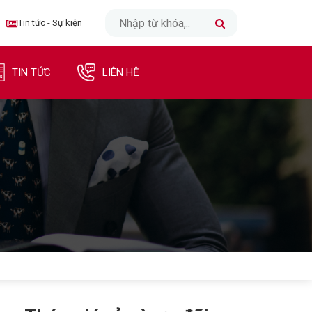
CLOSE
Tin tức - Sự kiện
TRANG CHỦ
TIN TỨC
LIÊN HỆ
INTERNET
TRUYỀN HÌNH
DI ĐỘNG
DOANH NGHIỆP
TIN TỨC - SỰ KIỆN
LIÊN HỆ