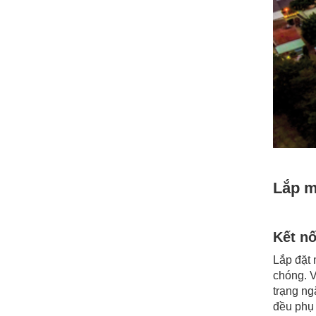
Lắp m
Kết nố
Lắp đặt 
chóng. V
trạng ng
đều phụ 