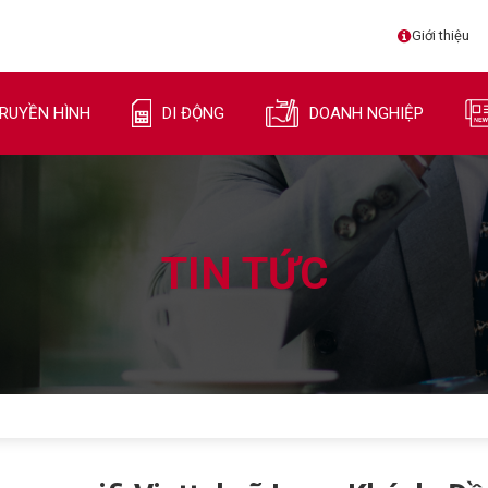
Giới thiệu
RUYỀN HÌNH
DI ĐỘNG
DOANH NGHIỆP
TIN TỨC