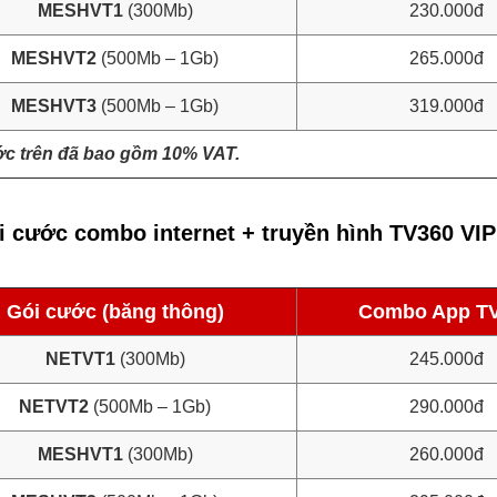
MESHVT1
(300Mb)
230.000đ
MESHVT2
(500Mb – 1Gb)
265.000đ
MESHVT3
(500Mb – 1Gb)
319.000đ
ớc trên đã bao gồm 10% VAT.
 cước combo internet + truyền hình TV360 VIP
Gói cước (băng thông)
Combo App T
NETVT1
(300Mb)
245.000đ
NETVT2
(500Mb – 1Gb)
290.000đ
MESHVT1
(300Mb)
260.000đ