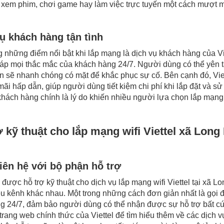
 xem phim, chơi game hay làm việc trực tuyến một cách mượt 
ụ khách hàng tận tình
g những điểm nổi bật khi lắp mạng là dịch vụ khách hàng của Vie
đáp mọi thắc mắc của khách hàng 24/7. Người dùng có thể yên t
ên sẽ nhanh chóng có mặt để khắc phục sự cố. Bên cạnh đó, Vi
ãi hấp dẫn, giúp người dùng tiết kiệm chi phí khi lắp đặt và s
khách hàng chính là lý do khiến nhiều người lựa chọn lắp mạng w
ợ kỹ thuật cho lắp mạng wifi Viettel xã Lon
iên hệ với bộ phận hỗ trợ
được hỗ trợ kỹ thuật cho dịch vụ lắp mạng wifi Viettel tại xã 
u kênh khác nhau. Một trong những cách đơn giản nhất là gọi đến
g 24/7, đảm bảo người dùng có thể nhận được sự hỗ trợ bất cứ 
trang web chính thức của Viettel để tìm hiểu thêm về các dịch v