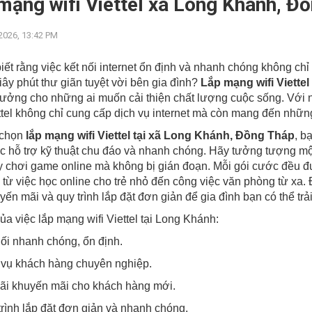
mạng wifi Viettel xã Long Khánh, Đồ
2026, 13:42 PM
iết rằng việc kết nối internet ổn định và nhanh chóng không c
ây phút thư giãn tuyệt vời bên gia đình?
Lắp mạng wifi Viett
tưởng cho những ai muốn cải thiện chất lượng cuộc sống. Với 
ettel không chỉ cung cấp dịch vụ internet mà còn mang đến những
 chọn
lắp mạng wifi Viettel tại xã Long Khánh, Đồng Tháp
, b
 hỗ trợ kỹ thuật chu đáo và nhanh chóng. Hãy tưởng tượng mộ
 chơi game online mà không bị gián đoạn. Mỗi gói cước đều đư
, từ việc học online cho trẻ nhỏ đến công việc văn phòng từ xa
uyến mãi và quy trình lắp đặt đơn giản để gia đình bạn có thể t
của việc lắp mạng wifi Viettel tại Long Khánh:
ối nhanh chóng, ổn định.
vụ khách hàng chuyên nghiệp.
i khuyến mãi cho khách hàng mới.
ình lắp đặt đơn giản và nhanh chóng.