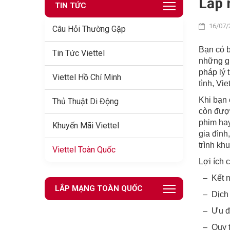
Lắp 
TIN TỨC
16/07/
Câu Hỏi Thường Gặp
Bạn có b
Tin Tức Viettel
những gi
pháp lý 
Viettel Hồ Chí Minh
tình, Vi
Khi bạn
Thủ Thuật Di Động
còn được
phim hay
Khuyến Mãi Viettel
gia đình
trình kh
Viettel Toàn Quốc
Lợi ích 
– Kết n
LẮP MẠNG TOÀN QUỐC
– Dịch 
– Ưu đã
– Quy tr