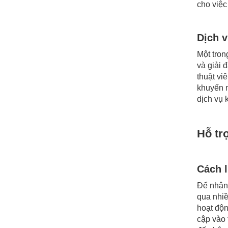
cho việc
Dịch v
Một tron
và giải 
thuật vi
khuyến m
dịch vụ 
Hỗ tr
Cách l
Để nhận 
qua nhiề
hoạt độn
cập vào 