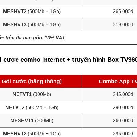
–
MESHVT2
(500Mb
1Gb)
265.000đ
–
MESHVT3
(500Mb
1Gb)
319.000đ
ớc trên đã bao gồm 10% VAT.
i cước combo internet + truyền hình Box TV36
Gói cước (băng thông)
Combo App T
NETVT1
(300Mb)
245.000đ
–
NETVT2
(500Mb
1Gb)
290.000đ
MESHVT1
(300Mb)
260.000đ
–
MESHVT2
(500Mb
1Gb)
295.000đ