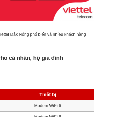
t Viettel Đắk Nông phổ biến và nhiều khách hàng
cho cá nhân, hộ gia đình
Thiết bị
Modem WiFi 6
Modem WiFi 6