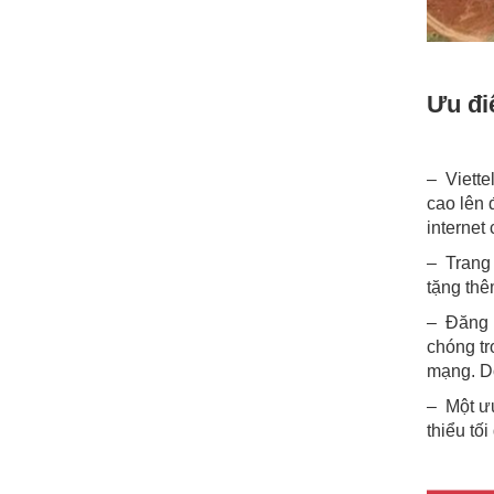
Ưu đi
– Viette
cao lên 
internet
– Trang 
tặng thê
– Đăng 
chóng tr
mạng. Do
– Một ưu
thiểu tố