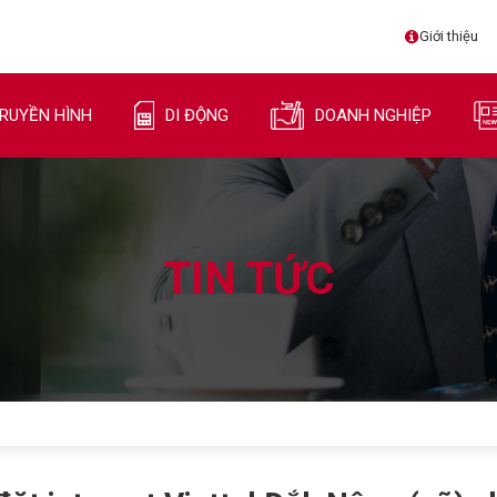
Giới thiệu
RUYỀN HÌNH
DI ĐỘNG
DOANH NGHIỆP
TIN TỨC