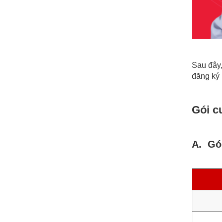
Sau đây,
đăng ký 
Gói c
A. Gói