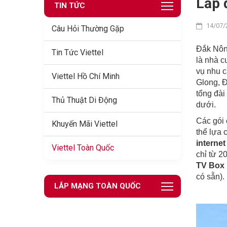
Lắp 
TIN TỨC
14/07/
Câu Hỏi Thường Gặp
Đắk Nông
Tin Tức Viettel
là nhà c
vụ nhu c
Viettel Hồ Chí Minh
Glong, Đ
tổng đài
Thủ Thuật Di Động
dưới.
Các gói
Khuyến Mãi Viettel
thể lựa 
interne
Viettel Toàn Quốc
chỉ từ 2
TV Box
có sẵn).
LẮP MẠNG TOÀN QUỐC