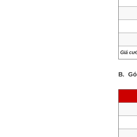
Giá cư
B. Gó