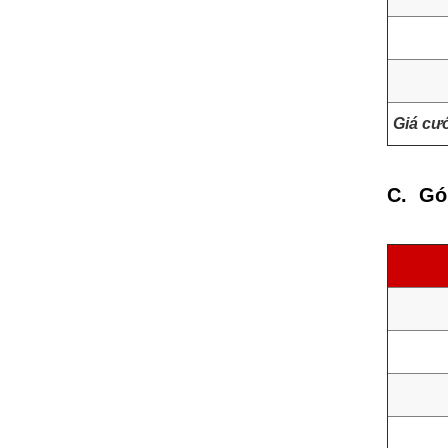
Giá cư
C. Gó