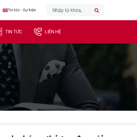
CLOSE
Tin tức - Sự kiện
TRANG CHỦ
TIN TỨC
LIÊN HỆ
INTERNET
TRUYỀN HÌNH
DI ĐỘNG
DOANH NGHIỆP
TIN TỨC - SỰ KIỆN
LIÊN HỆ