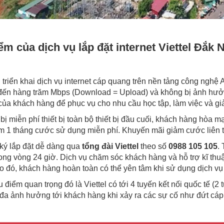
ểm của dịch vụ lắp đặt internet Viettel Đắk 
l triển khai dịch vụ internet cáp quang trên nền tảng công ngh
đến hàng trăm Mbps (Download = Upload) và không bị ảnh hưởn
 của khách hàng để phục vụ cho nhu cầu học tập, làm việc và giải
bị miễn phí thiết bị toàn bộ thiết bị đầu cuối, khách hàng hòa 
m 1 tháng cước sử dụng miễn phí. Khuyến mãi giảm cước liên t
ký lắp đặt dễ dàng qua
tổng đài Viettel
theo số
0988 105 105
.
ong vòng 24 giờ. Dịch vụ chăm sóc khách hàng và hỗ trợ kĩ thuật 
 đó, khách hàng hoàn toàn có thể yên tâm khi sử dụng dịch vụ i
 điểm quan trọng đó là Viettel có tới 4 tuyến kết nối quốc tế (2 
i đa ảnh hưởng tới khách hàng khi xảy ra các sự cố như đứt cáp qu