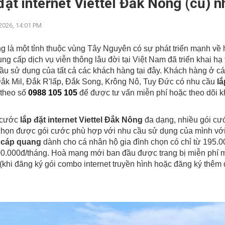
đặt internet Viettel Đắk Nông (cũ) n
2026, 14:01 PM
 là một tỉnh thuộc vùng Tây Nguyên có sự phát triển mạnh về 
ung cấp dịch vụ viễn thông lâu đời tại Việt Nam đã triển khai
ầu sử dụng của tất cả các khách hàng tại đây. Khách hàng ở c
ắk Mil, Đắk R'lấp, Đắk Song, Krông Nô, Tuy Đức có nhu cầu
lắ
 theo số
0988 105 105
để được tư vấn miễn phí hoặc theo dõi 
 cước
lắp đặt internet Viettel Đắk Nông
đa dạng, nhiều gói cướ
chọn được gói cước phù hợp với nhu cầu sử dụng của mình với
t cáp quang
dành cho cá nhân hộ gia đình chọn có chỉ từ 195.
00.000đ/tháng. Hoà mạng mới ban đầu được trang bị miễn phí
(khi đăng ký gói combo internet truyền hình hoặc đăng ký thêm d