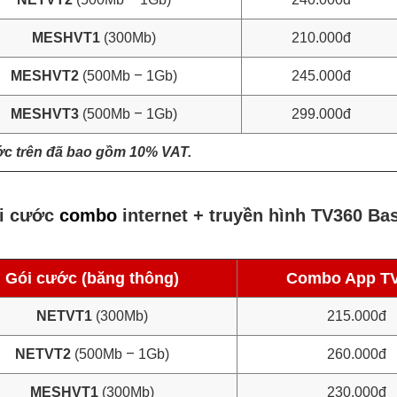
MESHVT1
(300Mb)
210.000đ
–
MESHVT2
(500Mb
1Gb)
245.000đ
–
MESHVT3
(500Mb
1Gb)
299.000đ
ớc trên đã bao gồm 10% VAT.
i cước
combo
internet + truyền hình TV360 Ba
Gói cước (băng thông)
Combo App T
NETVT1
(300Mb)
215.000đ
–
NETVT2
(500Mb
1Gb)
260.000đ
MESHVT1
(300Mb)
230.000đ