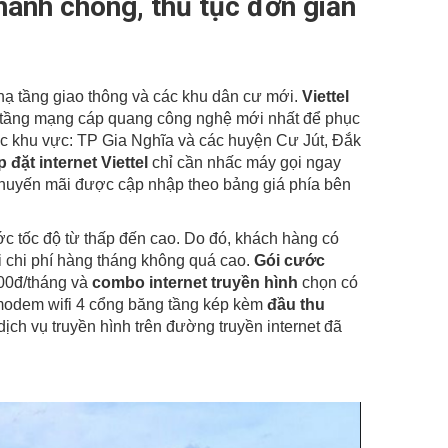
hanh chóng, thủ tục đơn giản
HOTLINE:
0988 105 105
-
0986 105 105
hạ tầng giao thông và các khu dân cư mới.
Viettel
 hạ tầng mạng cáp quang công nghệ mới nhất để phục
ác khu vực: TP Gia Nghĩa và các huyện Cư Jút, Đắk
p đặt internet Viettel
chỉ cần nhấc máy gọi ngay
khuyến mãi được cập nhập theo bảng giá phía bên
c tốc độ từ thấp đến cao. Do đó, khách hàng có
 chi phí hàng tháng không quá cao.
Gói cước
000đ/tháng và
combo internet truyền hình
chọn có
 modem wifi 4 cổng băng tầng kép kèm
đầu thu
ịch vụ truyền hình trên đường truyền internet đã